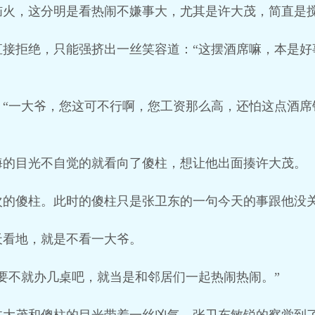
恼火，这分明是看热闹不嫌事大，尤其是许大茂，简直是
直接拒绝，只能强挤出一丝笑容道：“这摆酒席嘛，本是好
：“一大爷，您这可不行啊，您工资那么高，还怕这点酒席
海的目光不自觉的就看向了傻柱，想让他出面揍许大茂。
次的傻柱。此时的傻柱只是张卫东的一句今天的事跟他没
天看地，就是不看一大爷。
要不就办几桌吧，就当是和邻居们一起热闹热闹。”