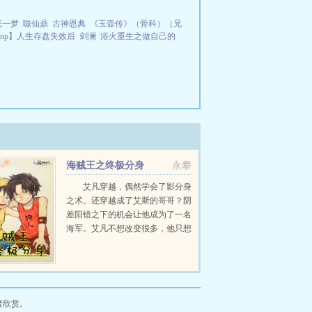
花一梦
噬仙鼎
古神恩典
《玉壶传》（骨科）（兄
np】人生存盘失效后
剑澜
浴火重生之做自己的
海贼王之终极分身
永攀
艾凡穿越，偶然学会了影分身
之术。还穿越成了艾斯的哥哥？阴
差阳错之下的机会让他成为了一名
海军。艾凡不想改变很多，他只想
在顶上战争，救下艾斯！等着我
哦！艾斯...
者欣赏。