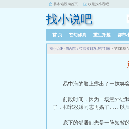
将本站设为首页
收藏找小说吧
找小说吧
首 页
玄幻修真
重生穿越
都市
找小说吧
>
四合院：带着签到系统穿刘家
> 第253
易中海的脸上露出了一抹笑
前段时间，因为一场意外让
了，和宋彩娣同志再婚了……以后
底下的邻居们先是一阵短暂