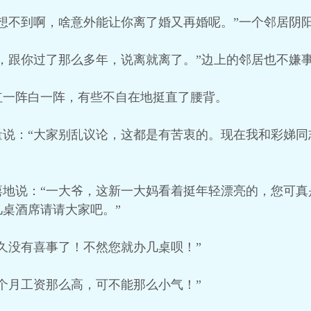
想不到啊，啥意外能让你离了婚又再婚呢。”一个邻居阴
，跟你过了那么多年，说离就离了。”边上的邻居也不嫌
红一阵白一阵，有些不自在地挺直了腰背。
量说：“大家别乱议论，这都是有苦衷的。现在我和彩娣同
嘻地说：“一大爷，这新一大妈看着挺年轻漂亮的，您可真
桌酒席请请大家吧。”
久没有喜事了！不然您就办几桌呗！”
个月工资那么高，可不能那么小气！”