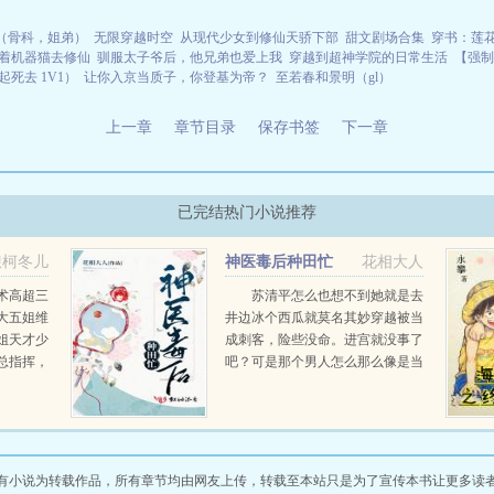
（骨科，姐弟）
无限穿越时空
从现代少女到修仙天骄下部
甜文剧场合集
穿书：莲
着机器猫去修仙
驯服太子爷后，他兄弟也爱上我
穿越到超神学院的日常生活
【强制
死去 1V1）
让你入京当质子，你登基为帝？
至若春和景明（gl）
上一章
章节目录
保存书签
下一章
已完结热门小说推荐
琅柯冬儿
神医毒后种田忙
花相大人
儿
术高超三
苏清平怎么也想不到她就是去
大五姐维
井边冰个西瓜就莫名其妙穿越被当
姐天才少
成刺客，险些没命。进宫就没事了
总指挥，
吧？可是那个男人怎么那么像是当
初把自己当成刺客的人？这偏僻破
败的小屋，发霉生虫的被褥，随处
可见的虫网，屋后荒草杂生的废
地，还有身上的粗布旧衣和一日...
有小说为转载作品，所有章节均由网友上传，转载至本站只是为了宣传本书让更多读