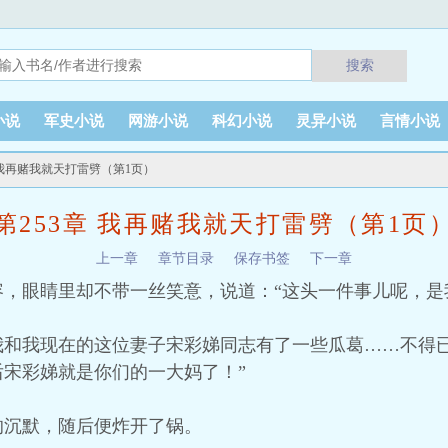
搜索
小说
军史小说
网游小说
科幻小说
灵异小说
言情小说
章 我再赌我就天打雷劈（第1页）
第253章 我再赌我就天打雷劈（第1页
上一章
章节目录
保存书签
下一章
容，眼睛里却不带一丝笑意，说道：“这头一件事儿呢，是
我和我现在的这位妻子宋彩娣同志有了一些瓜葛……不得
宋彩娣就是你们的一大妈了！”
的沉默，随后便炸开了锅。