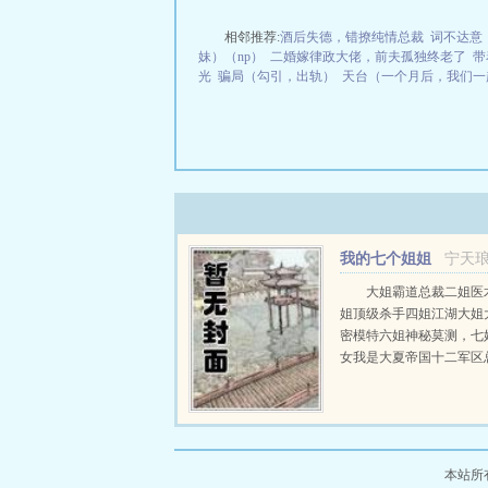
相邻推荐:
酒后失德，错撩纯情总裁
词不达意
妹）（np）
二婚嫁律政大佬，前夫孤独终老了
带
光
骗局（勾引，出轨）
天台（一个月后，我们一起
我的七个姐姐
宁天
天姿国色宁天琅柯冬
大姐霸道总裁二姐医
姐顶级杀手四姐江湖大姐
密模特六姐神秘莫测，七
女我是大夏帝国十二军区
封号昆仑战神！...
本站所