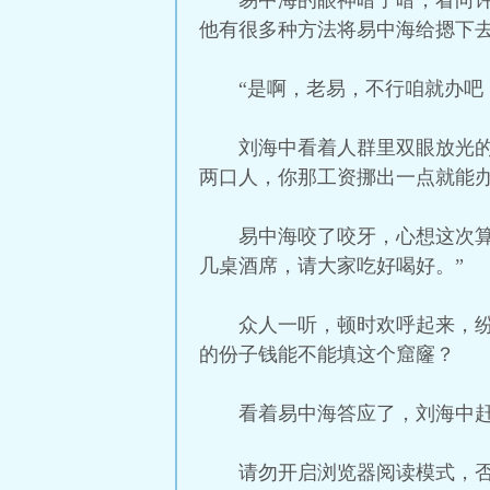
易中海的眼神暗了暗，看向
他有很多种方法将易中海给摁下
“是啊，老易，不行咱就办吧
刘海中看着人群里双眼放光
两口人，你那工资挪出一点就能办
易中海咬了咬牙，心想这次
几桌酒席，请大家吃好喝好。”
众人一听，顿时欢呼起来，
的份子钱能不能填这个窟窿？
看着易中海答应了，刘海中赶
请勿开启浏览器阅读模式，