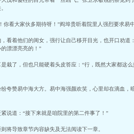
许大茂和傻柱的目光带着一丝凶气。张卫东敏锐的察觉到
去。
！你看大家伙多期待呀！”阎埠贵听着院里人强烈要求易
的，看着他们的闺女，强行让自己移开目光，也开口劝道：
的漂漂亮亮的！”
算是栽了，但也只能硬着头皮答应：“行，既然大家都这么
纷纷夸赞易中海大方。易中海强颜欢笑，心里却在滴血，
紧说道：“接下来就是咱院里的第二件事了！”
否则将导致章节内容缺失及无法阅读下一章。