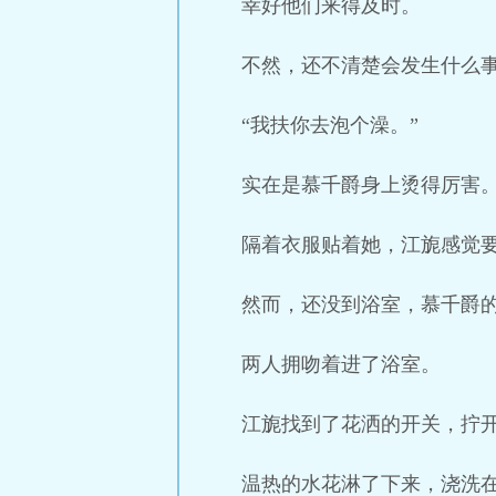
幸好他们来得及时。
不然，还不清楚会发生什么
“我扶你去泡个澡。”
实在是慕千爵身上烫得厉害
隔着衣服贴着她，江旎感觉
然而，还没到浴室，慕千爵
两人拥吻着进了浴室。
江旎找到了花洒的开关，拧
温热的水花淋了下来，浇洗