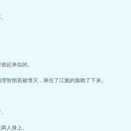
事。
。
要烧起来似的。
的理智彻底被堙灭，捧住了江旎的脸吻了下来。
开。
在两人身上。