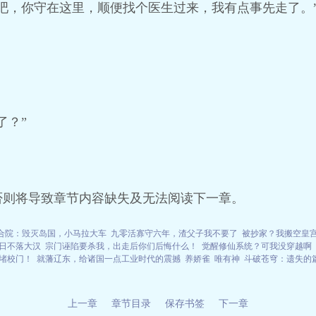
吧，你守在这里，顺便找个医生过来，我有点事先走了。
了？”
否则将导致章节内容缺失及无法阅读下一章。
合院：毁灭岛国，小马拉大车
九零活寡守六年，渣父子我不要了
被抄家？我搬空皇
日不落大汉
宗门诬陷要杀我，出走后你们后悔什么！
觉醒修仙系统？可我没穿越啊
堵校门！
就藩辽东，给诸国一点工业时代的震撼
养娇雀
唯有神
斗破苍穹：遗失的
上一章
章节目录
保存书签
下一章