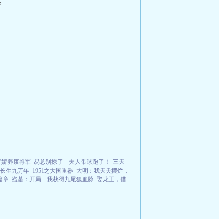
”
宫娇养废将军
易总别撩了，夫人带球跑了！
三天
长生九万年
1951之大国重器
大明：我天天摆烂，
篇章
盗墓：开局，我获得九尾狐血脉
娶龙王，借