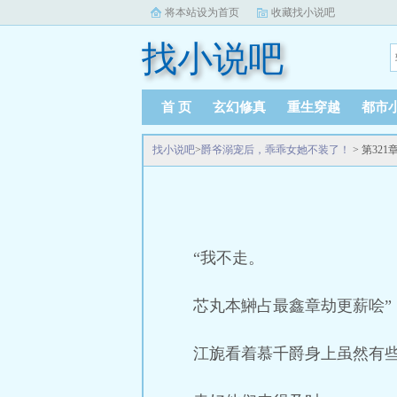
将本站设为首页
收藏找小说吧
找小说吧
首 页
玄幻修真
重生穿越
都市
找小说吧
>
爵爷溺宠后，乖乖女她不装了！
> 第32
“我不走。
芯丸本鰰占最鑫章劫更薪哙”
江旎看着慕千爵身上虽然有