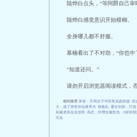
陆烨白点头，“等阿爵自己审
陆烨白感觉意识开始模糊。
全身哪儿都不舒服。
慕楠看出了不对劲，“你也中
“知道还问。”
请勿开启浏览器阅读模式，
相邻推荐:
美食：开局女子学院售卖卤肉饭
四
大，成了绝世剑仙童养夫
锦春乱
重生刘协，打造
却被老朱拉去加班
高武：外甥女被欺负，8岁的我
天命