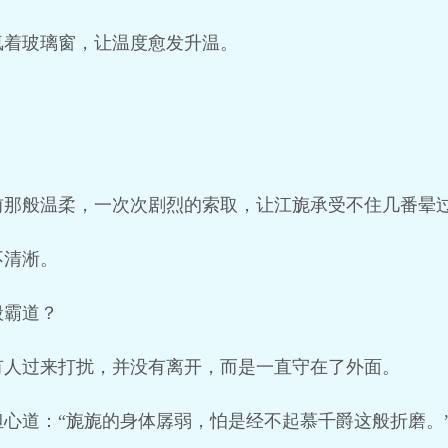
氲着玻璃窗，让温度愈发升温。
前那般温柔，一次次剧烈的索取，让江旎承受不住几番晕
不清淅。
般霸道？
有人过来打扰，并没有离开，而是一直守在了外面。
心道：“旎旎的身体孱弱，怕是经不起慕千爵这般折磨。