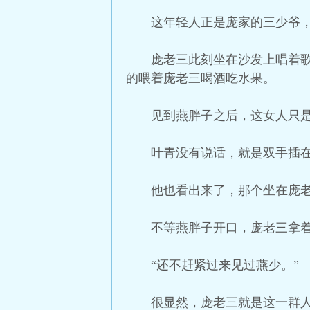
这年轻人正是庞家的三少爷
庞老三此刻坐在沙发上唱着
的喂着庞老三喝酒吃水果。
见到燕胖子之后，这女人只
叶青没有说话，就是双手插
他也看出来了，那个坐在庞
不等燕胖子开口，庞老三拿着
“还不赶紧过来见过燕少。”
很显然，庞老三就是这一群