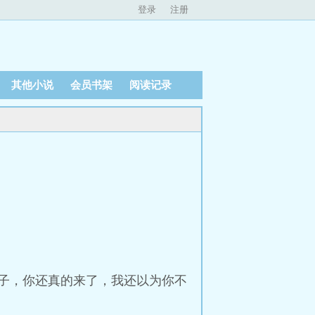
登录
注册
其他小说
会员书架
阅读记录
）
子，你还真的来了，我还以为你不