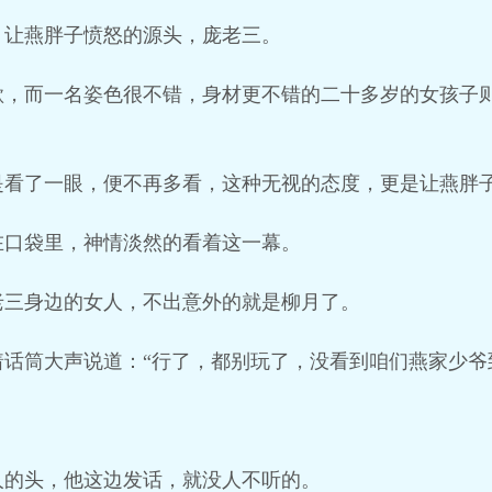
，让燕胖子愤怒的源头，庞老三。
歌，而一名姿色很不错，身材更不错的二十多岁的女孩子
是看了一眼，便不再多看，这种无视的态度，更是让燕胖
在口袋里，神情淡然的看着这一幕。
老三身边的女人，不出意外的就是柳月了。
话筒大声说道：“行了，都别玩了，没看到咱们燕家少爷
人的头，他这边发话，就没人不听的。