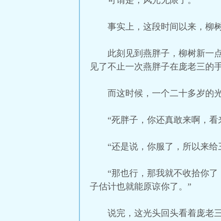
可谓是，风光无限了。
事实上，这段时间以来，柳
此刻见到燕胖子，柳树新一
见了不止一次燕胖子在庞老三的
而这时候，一个二十多岁的
“死胖子，你还真敢来啊，看
“还是说，你服了，所以来给
“那也行，那我就不收拾你
子估计也就能原谅你了。”
说完，这光头回头看着庞老三