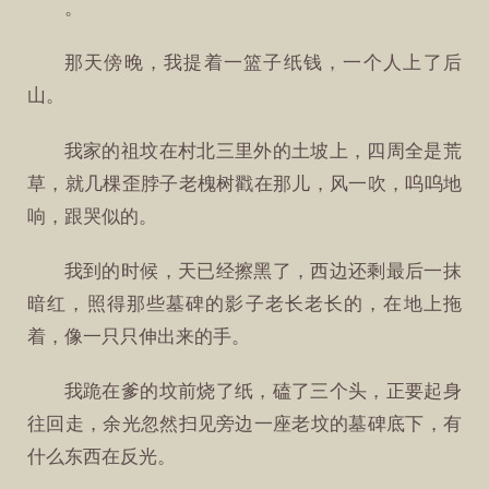
。
那天傍晚，我提着一篮子纸钱，一个人上了后
山。
我家的祖坟在村北三里外的土坡上，四周全是荒
草，就几棵歪脖子老槐树戳在那儿，风一吹，呜呜地
响，跟哭似的。
我到的时候，天已经擦黑了，西边还剩最后一抹
暗红，照得那些墓碑的影子老长老长的，在地上拖
着，像一只只伸出来的手。
我跪在爹的坟前烧了纸，磕了三个头，正要起身
往回走，余光忽然扫见旁边一座老坟的墓碑底下，有
什么东西在反光。