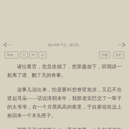
第276章 气元（第1页）
字体：
大
中
小
护眼
关灯
诸位看官，您且坐稳了，把茶盏放下，听我讲一
桩离了谱、翻了天的奇事。
这事儿说出来，怕是要叫您脊背发凉，又忍不住
竖起耳朵——话说清朝末年，我那老实巴交了一辈子
的太爷爷，在一个月黑风高的夜里，于自家祖坟边上
捡回来一个木头匣子。