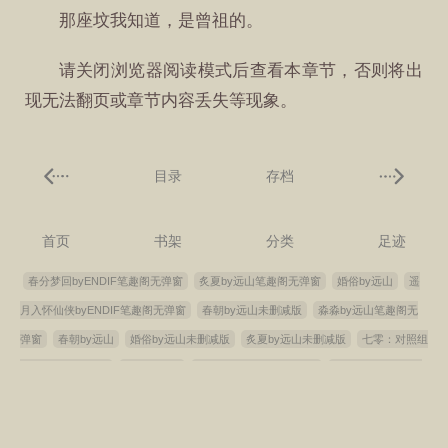
那座坟我知道，是曾祖的。
请关闭浏览器阅读模式后查看本章节，否则将出
现无法翻页或章节内容丢失等现象。
目录
存档
首页
书架
分类
足迹
春分梦回byENDIF笔趣阁无弹窗
炙夏by远山笔趣阁无弹窗
婚俗by远山
遥
月入怀仙侠byENDIF笔趣阁无弹窗
春朝by远山未删减版
淼淼by远山笔趣阁无
弹窗
春朝by远山
婚俗by远山未删减版
炙夏by远山未删减版
七零：对照组
女配撕了年代剧本
淼淼by远山
高武：别人练武你修仙？
淼淼by远山未删减
版
婚俗by远山笔趣阁无弹窗
你一个黄金段位跑去打职业合理吗
全世界都在
助攻我们
春分梦回byENDIF未删减版
春朝by远山笔趣阁无弹窗
遥月入怀仙