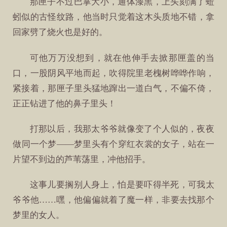
那匣子不过巴掌大小，通体漆黑，上头刻满了蚯
蚓似的古怪纹路，他当时只觉着这木头质地不错，拿
回家劈了烧火也是好的。
可他万万没想到，就在他伸手去掀那匣盖的当
口，一股阴风平地而起，吹得院里老槐树哗哗作响，
紧接着，那匣子里头猛地蹿出一道白气，不偏不倚，
正正钻进了他的鼻子里头！
打那以后，我那太爷爷就像变了个人似的，夜夜
做同一个梦——梦里头有个穿红衣裳的女子，站在一
片望不到边的芦苇荡里，冲他招手。
这事儿要搁别人身上，怕是要吓得半死，可我太
爷爷他……嘿，他偏偏就着了魔一样，非要去找那个
梦里的女人。