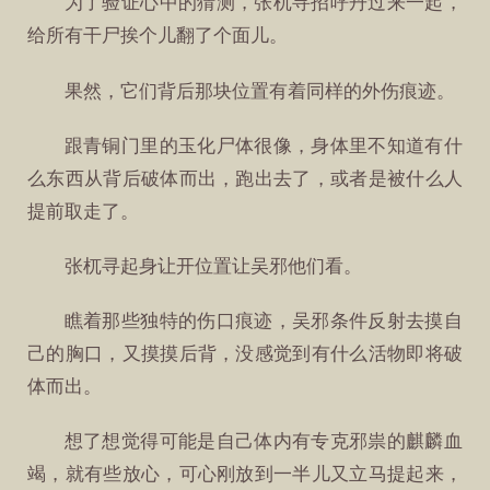
为了验证心中的猜测，张杌寻招呼丹过来一起，
给所有干尸挨个儿翻了个面儿。
果然，它们背后那块位置有着同样的外伤痕迹。
跟青铜门里的玉化尸体很像，身体里不知道有什
么东西从背后破体而出，跑出去了，或者是被什么人
提前取走了。
张杌寻起身让开位置让吴邪他们看。
瞧着那些独特的伤口痕迹，吴邪条件反射去摸自
己的胸口，又摸摸后背，没感觉到有什么活物即将破
体而出。
想了想觉得可能是自己体内有专克邪祟的麒麟血
竭，就有些放心，可心刚放到一半儿又立马提起来，