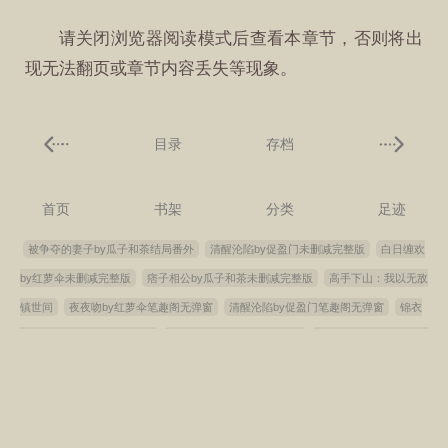
请关闭浏览器阅读模式后查看本章节，否则将出
现无法翻页或章节内容丢失等现象。
目录
存档
首页
书架
分类
足迹
被争夺的妻子by瓜子和茶结局番外
清醒沦陷by促盈门未删减完整版
白日缠欢
by红萝伞未删减完整版
痞子相公by瓜子和茶未删减完整版
高手下山：我以无敌
镇世间
夜夜吻by红萝伞笔趣阁无弹窗
清醒沦陷by促盈门笔趣阁无弹窗
锦衣
劫by瓜子和茶未删减完整版
人格囚笼：我的队友皆是我
夜夜吻by红萝伞结局番
外
暴雨骤歇by江言之结局番外
痞子相公by瓜子和茶结局番外
痞子相公by瓜
子和茶笔趣阁无弹窗
锦衣劫by瓜子和茶结局番外
清醒沦陷by促盈门结局番外
白日缠欢by红萝伞笔趣阁无弹窗
暴雨骤歇by江言之未删减完整版
夜夜吻by红