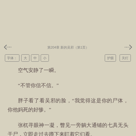
第204章 新的吴邪（第1页）
字体：
大
中
小
护眼
关灯
空气安静了一瞬。
“不管你信不信。”
胖子看了看吴邪的脸，“我觉得这是你的尸体，
你他妈死的好惨。”
张杌寻眼神一凝，瞥见一旁躺大通铺的七具无头
干尸，立即走过去蹲下来盯着它们看。