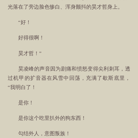
光落在了旁边脸色惨白、浑身颤抖的昊才哲身上。
“好！
好得很啊！
昊才哲！”
昊凌峰的声音因为剧痛和愤怒变得尖利刺耳，透
过机甲的扩音器在风雪中回荡，充满了歇斯底里，
“我明白了！
是你！
是你这个吃里扒外的狗东西！
勾结外人，意图叛族！