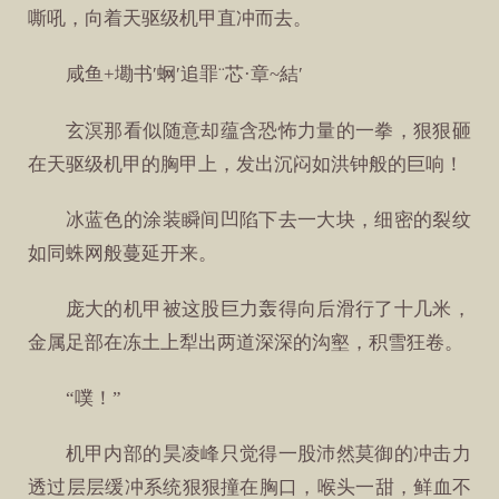
嘶吼，向着天驱级机甲直冲而去。
咸鱼+墈书′蛧′追罪¨芯·章~結′
玄溟那看似随意却蕴含恐怖力量的一拳，狠狠砸
在天驱级机甲的胸甲上，发出沉闷如洪钟般的巨响！
冰蓝色的涂装瞬间凹陷下去一大块，细密的裂纹
如同蛛网般蔓延开来。
庞大的机甲被这股巨力轰得向后滑行了十几米，
金属足部在冻土上犁出两道深深的沟壑，积雪狂卷。
“噗！”
机甲内部的昊凌峰只觉得一股沛然莫御的冲击力
透过层层缓冲系统狠狠撞在胸口，喉头一甜，鲜血不