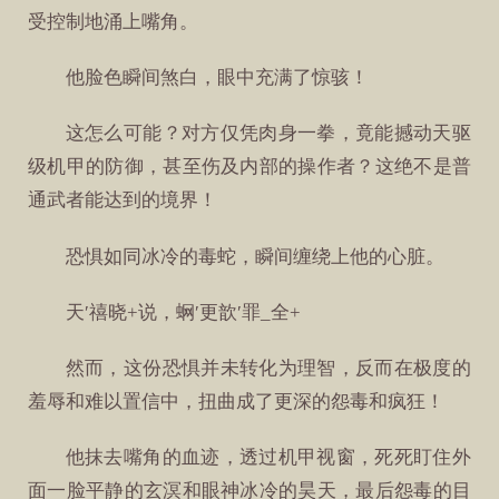
受控制地涌上嘴角。
他脸色瞬间煞白，眼中充满了惊骇！
这怎么可能？对方仅凭肉身一拳，竟能撼动天驱
级机甲的防御，甚至伤及内部的操作者？这绝不是普
通武者能达到的境界！
恐惧如同冰冷的毒蛇，瞬间缠绕上他的心脏。
天′禧晓+说，蛧′更歆′罪_全+
然而，这份恐惧并未转化为理智，反而在极度的
羞辱和难以置信中，扭曲成了更深的怨毒和疯狂！
他抹去嘴角的血迹，透过机甲视窗，死死盯住外
面一脸平静的玄溟和眼神冰冷的昊天，最后怨毒的目