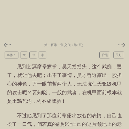
第一百零一章 交代（第1页）
字体：
大
中
小
护眼
关灯
见到玄溟摩拳擦掌，昊天摇摇头，这个武痴，罢
了，就让他去吧；出不了事情，昊才哲透露出一股担
心的神色，万一眼前哲两个人，无法抗住天驱级机甲
的攻击呢？要知晓，一般的武者，在机甲面前根本就
是土鸡瓦沟，构不成威胁！
不过他见到了那位前辈露出放心的表情，自己也
松了一口气，倘若真的能够让自己的这片领地上的老