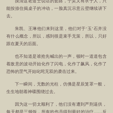
摸清这老道士说话的套路，宁昊又有求于人，只
能按捺住揭桌子的冲动，一脸真沉示意云壁继续讲下
去。
朱凯、王琳他们来到这里，他们对于‘玉’石并没
有什么概念，所以，感到很是束手无策，所以，只好
跟在夏天的后面。
也不知道是谁抢先喊出的一声，顿时一道道包含
着敌意的波动开始化作了闪电，化作了飙风，化作了
恐怖的罡气开始叱咤无双的袭击过来。
下一瞬间，无数的光柱，仿佛是星辰笼罩一般，
生生地朝着神碟围绕过去。
因为这一切太顺利了，他们没有遭到严刑逼供，
每天都是三顿饭，所有的伤员得到最好的治疗……反