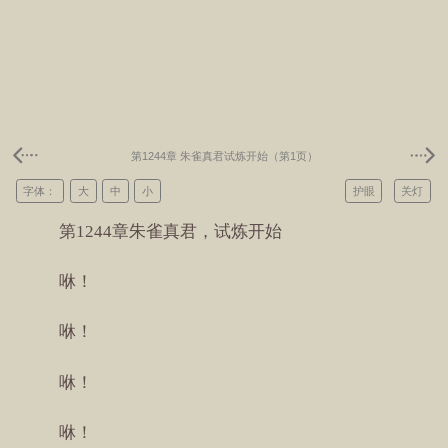
第1244章 朱雀真君试炼开始（第1页）
字体：
大
中
小
护眼
关灯
第1244章朱雀真君，试炼开始
咻！
咻！
咻！
咻！