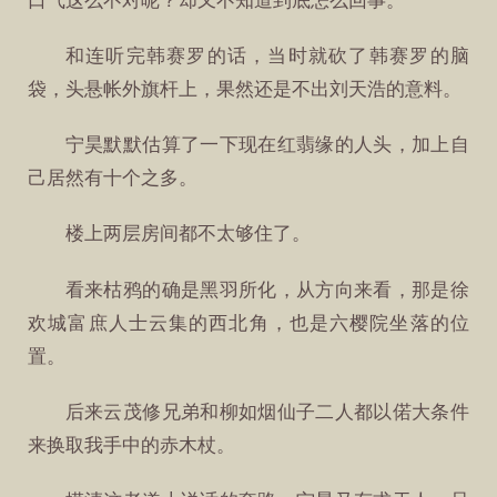
口气这么不对呢？却又不知道到底怎么回事。
和连听完韩赛罗的话，当时就砍了韩赛罗的脑
袋，头悬帐外旗杆上，果然还是不出刘天浩的意料。
宁昊默默估算了一下现在红翡缘的人头，加上自
己居然有十个之多。
楼上两层房间都不太够住了。
看来枯鸦的确是黑羽所化，从方向来看，那是徐
欢城富庶人士云集的西北角，也是六樱院坐落的位
置。
后来云茂修兄弟和柳如烟仙子二人都以偌大条件
来换取我手中的赤木杖。