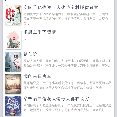
空间千亿物资：大佬带全村脱贫致富
方初夏手握千亿物资穿越而来，睁眼就被爹娘赶出家门。面对一
群在灾荒年穷凶极恶的村民，她前治美男，后打恶民，左惩心
黑...
求男主手下留情
...
踏仙阶
简介人有人道，仙有仙途，人行于地，仙居于山，仙凡有别，不
外如是登天路，踏仙途，一颗金丹下腹，万千雷霆随身。渡过...
我的末日房车
最开始只是一个沿海小镇后来是深海市西尔市，乃至华夏和蓝星
面对未知生物的入侵人类的命运将何去何从？修远拼尽全...
穿书后白莲花大佬每天都在装穷
南烟穿书了！而且还是穿到了一个炮灰女配的身上！但是刚穿过
来，她就死了！没错，死了，死的透透的没办法，南烟只好...