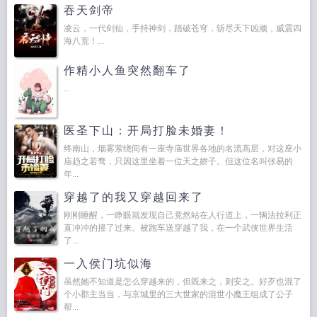
吞天剑帝
凌云，一代剑仙，手持神剑，踏破苍穹，斩尽天下凶顽，威震四
海八荒！...
作精小人鱼突然翻车了
...
医圣下山：开局打脸未婚妻！
终南山，烟雾萦绕间有一座寺庙世界各地的名流高层，对这座小
庙趋之若骛，只因这里坐着一位天之娇子。但这位名叫张易的
年...
穿越了的我又穿越回来了
刚刚睡醒，一睁眼就发现自己竟然站在人行道上，一辆法拉利正
直冲冲的撞了过来。被跑车送穿越了我，在一个武侠世界生活
了...
一入侯门坑似海
虽然她不知道是怎么穿越来的，但既来之，则安之。好歹也混了
个小郡主当当，与京城里的三大世家的混世小魔王组成了公子
帮...