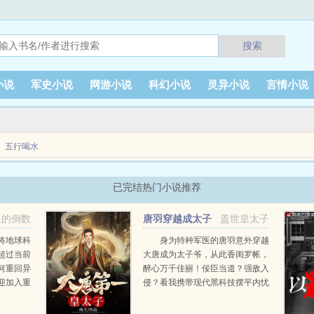
搜索
小说
军史小说
网游小说
科幻小说
灵异小说
言情小说
五行喝水
记了一切，并发现自己躺在一位漂亮银发男子的腿上。有人提醒小紫薯精，别靠他太近。
已完结热门小说推荐
鱼的倒数
唐羽穿越成太子
盖世皇太子
的小说免费阅读
将地球科
身为特种军医的唐羽意外穿越
超过当前
大唐成为太子爷，从此香闺罗帐，
何重回异
醉心万千佳丽！佞臣当道？强敌入
迎加入重
侵？看我携带现代黑科技摆平内忧
外患！醉卧美人膝，醒掌天下权。
唐羽萧玉淑...