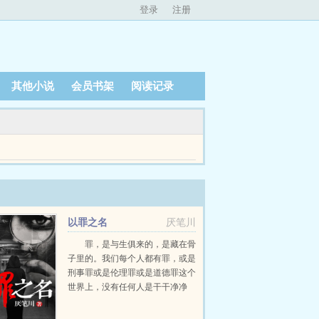
登录
注册
其他小说
会员书架
阅读记录
什么紫薯精？有妖怪？？娄絮吓得浑身冒芽，下意识抱紧
以罪之名
厌笔川
罪，是与生俱来的，是藏在骨
子里的。我们每个人都有罪，或是
刑事罪或是伦理罪或是道德罪这个
世界上，没有任何人是干干净净
的。罪恶的种子，在欲望的土壤里
生根发芽开花结果。这是由生向死