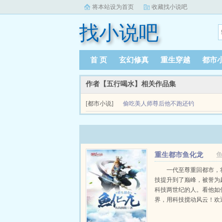
将本站设为首页
收藏找小说吧
找小说吧
首 页
玄幻修真
重生穿越
都市
作者【五行喝水】相关作品集
[都市小说]
偷吃美人师尊后他不跑还钓
爱去小说wwwaiquwxcom一天醒来，娄絮忘
了美人的腰。过了一段时间她才反应过来那紫薯...
重生都市鱼化龙
一代至尊重回都市，
技提升到了巅峰，被誉为
科技两世纪的人。看他如
界，用科技搅动风云！欢
生都市为至尊，群聊号码
709195892...