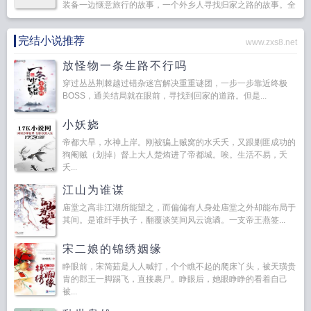
装备一边惬意旅行的故事，一个外乡人寻找归家之路的故事。全
职猎人加勒比海盗最终幻想游戏王怪物猎人这么多的世界...
完结小说推荐
www.zxs8.net
放怪物一条生路不行吗
穿过丛丛荆棘越过错杂迷宫解决重重谜团，一步一步靠近终极
BOSS，通关结局就在眼前，寻找到回家的道路。但是...
小妖娆
帝都大旱，水神上岸。刚被骗上贼窝的水夭夭，又跟剿匪成功的
狗阉贼（划掉）督上大人楚烠进了帝都城。唉。生活不易，夭
夭...
江山为谁谋
庙堂之高非江湖所能望之，而偏偏有人身处庙堂之外却能布局于
其间。是谁纤手执子，翻覆谈笑间风云诡谲。一支帝王燕签...
宋二娘的锦绣姻缘
睁眼前，宋简茹是人人喊打，个个瞧不起的爬床丫头，被天璜贵
胄的郡王一脚踢飞，直接裹尸。睁眼后，她眼睁睁的看着自己
被...