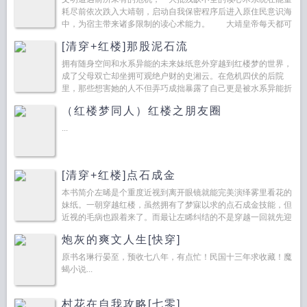
耗尽前依次跌入大靖朝，启动自我保密程序后进入原住民意识海
中，为宿主带来诸多限制的读心术能力。 大靖皇帝每天都可
以随机听到一人的心里话。 ...
[清穿+红楼]那股泥石流
拥有随身空间和水系异能的未来妹纸意外穿越到红楼梦的世界，
成了父母双亡却坐拥可观绝户财的史湘云。在危机四伏的后院
里，那些想害她的人不但弄巧成拙暴露了自己更是被水系异能折
腾得叫天天不应，叫地地不灵。你来我往间，那些...
（红楼梦同人）红楼之朋友圈
...
[清穿+红楼]点石成金
本书简介左晞是个重度近视到离开眼镜就能完美演绎雾里看花的
妹纸。一朝穿越红楼，虽然拥有了梦寐以求的点石成金技能，但
近视的毛病也跟着来了。而最让左睎纠结的不是穿越一回就先迎
来了亲哥哥的‘高光时刻’，而是...
炮灰的爽文人生[快穿]
原书名琳行晏至，预收七八年，有点忙！民国十三年求收藏！魔
蝎小说...
村花在自我攻略[七零]