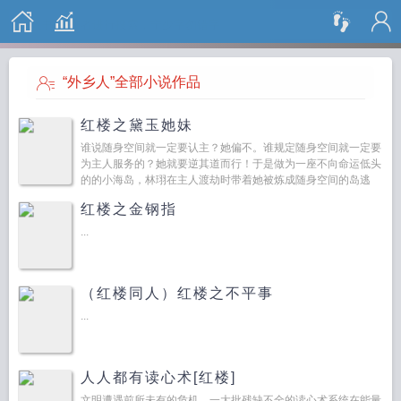
搜 索
“外乡人”全部小说作品
红楼之黛玉她妹
谁说随身空间就一定要认主？她偏不。谁规定随身空间就一定要
为主人服务的？她就要逆其道而行！于是做为一座不向命运低头
的的小海岛，林珝在主人渡劫时带着她被炼成随身空间的岛逃
了。再后来林珝穿越了，除了知道自...
红楼之金钢指
...
（红楼同人）红楼之不平事
...
人人都有读心术[红楼]
文明遭遇前所未有的危机，一大批残缺不全的读心术系统在能量