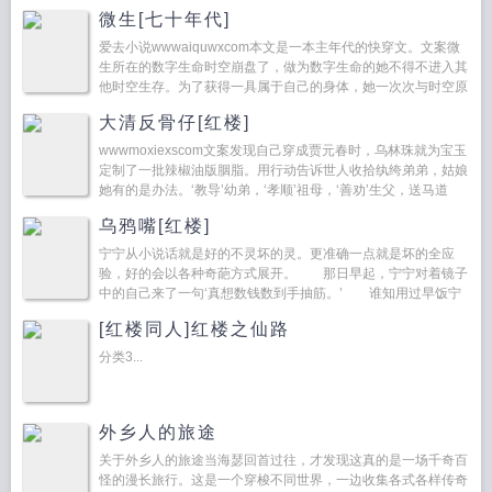
微生[七十年代]
爱去小说wwwaiquwxcom本文是一本主年代的快穿文。文案微
生所在的数字生命时空崩盘了，做为数字生命的她不得不进入其
他时空生存。为了获得一具属于自己的身体，她一次次与时空原
著民进行交易，完成她们所有的遗憾。任务包括却不限于...
大清反骨仔[红楼]
wwwmoxiexscom文案发现自己穿成贾元春时，乌林珠就为宝玉
定制了一批辣椒油版胭脂。用行动告诉世人收拾纨绔弟弟，姑娘
她有的是办法。‘教导’幼弟，‘孝顺’祖母，‘善劝’生父，送马道
婆‘飞升’给四大爷立规矩，给四福晋开...
乌鸦嘴[红楼]
宁宁从小说话就是好的不灵坏的灵。更准确一点就是坏的全应
验，好的会以各种奇葩方式展开。 那日早起，宁宁对着镜子
中的自己来了一句‘真想数钱数到手抽筋。’ 谁知用过早饭宁
宁就被在公交调度站工作的亲戚叫去数了…...
[红楼同人]红楼之仙路
分类3...
外乡人的旅途
关于外乡人的旅途当海瑟回首过往，才发现这真的是一场千奇百
怪的漫长旅行。这是一个穿梭不同世界，一边收集各式各样传奇