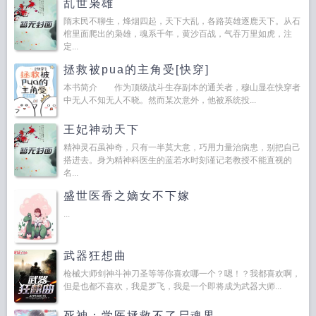
乱世枭雄
隋末民不聊生，烽烟四起，天下大乱，各路英雄逐鹿天下。从石
棺里面爬出的枭雄，魂系千年，黄沙百战，气吞万里如虎，注
定...
拯救被pua的主角受[快穿]
本书简介 作为顶级战斗生存副本的通关者，穆山显在快穿者
中无人不知无人不晓。然而某次意外，他被系统投...
王妃神动天下
精神灵石虽神奇，只有一半莫大意，巧用力量治病患，别把自己
搭进去。身为精神科医生的蓝若水时刻谨记老教授不能直视的
名...
盛世医香之嫡女不下嫁
...
武器狂想曲
枪械大师剑神斗神刀圣等等你喜欢哪一个？嗯！？我都喜欢啊，
但是也都不喜欢，我是罗飞，我是一个即将成为武器大师...
死神：学医拯救不了尸魂界