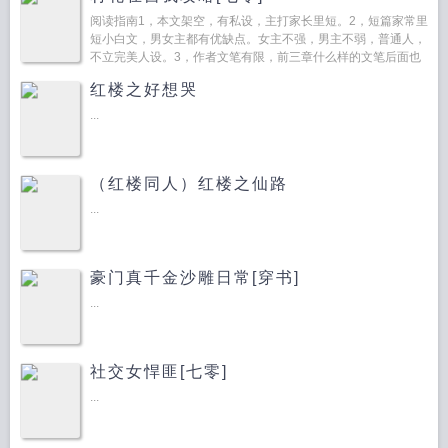
阅读指南1，本文架空，有私设，主打家长里短。2，短篇家常里
短小白文，男女主都有优缺点。女主不强，男主不弱，普通人，
不立完美人设。3，作者文笔有限，前三章什么样的文笔后面也
就什么样了，绝对不会出现断崖式进步。4，众口难调，请不要
红楼之好想哭
排雷...
...
（红楼同人）红楼之仙路
...
豪门真千金沙雕日常[穿书]
...
社交女悍匪[七零]
...