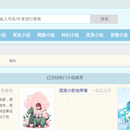
搜索
小说
军史小说
网游小说
科幻小说
灵异小说
言情小说
璩如
我颠倒众生快穿求收藏，文案见底。～～～本文文案田然身为快穿局里的养老员工，一朝
已完结热门小说推荐
斋藤猫
团宠小奶包带着
一朵花儿开
全家去逃荒
线索，唐
...
都市。谁
就连番走
剁了吃
学园，一
一间欧式