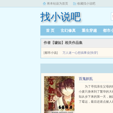
将本站设为首页
收藏找小说吧
找小说吧
首 页
玄幻修真
重生穿越
都市
作者【璩如】相关作品集
[都市小说]
万人迷一心想搞事业[快穿]
爱去小说wwwaiquwxcom预收文女扮男装后
却被迫卷的日常。世界一从山村里出来的超...
百鬼妖乱
为了寻找亲生父母的
小麦只身来到了繁华的大
知从乡下来的第一天，她
了霉运，最后还差点被人
掉！一座历史悠久的名门
所毗邻墓地的古怪公馆，