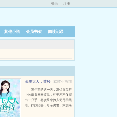
登录
注册
其他小说
会员书架
阅读记录
被借调到了最卷的心愿部门打工，然后就开始了不想卷，
金主大人，请矜
软软小熊猫
持
三年前的这一天，潜伏在黑暗
中的魔鬼摩拳擦掌，终于忍不住探
出一只手，将虞星念拽入无尽的黑
暗。妹妹陷害，母亲离世，家族亲
手把她送进离城监狱。裴凉城。未
婚夫是吧，你越是渴望的东西，我