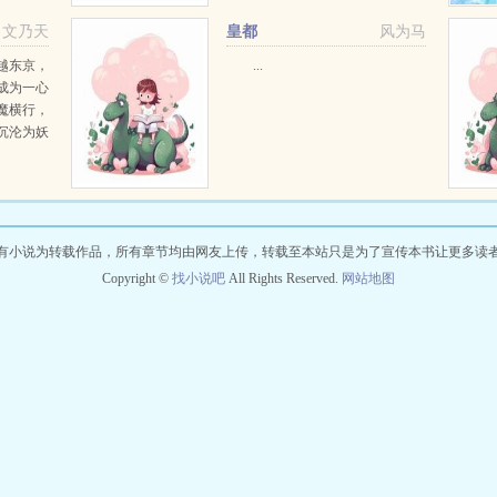
死的中二
文乃天
皇都
风为马
自...
越东京，
...
成为一心
魔横行，
沉沦为妖
求佛不
野空，不
简介东京
有小说为转载作品，所有章节均由网友上传，转载至本站只是为了宣传本书让更多读
Copyright ©
找小说吧
All Rights Reserved.
网站地图