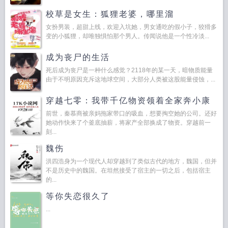
校草是女生：狐狸老婆，哪里溜
女扮男装，超甜上线，欢迎入坑她，男女通吃的假小子，狡猾多
变的小狐狸，却唯独惧怕那个男人。传闻说他是一个性冷淡...
成为丧尸的生活
死后成为丧尸是一种什么感觉？2118年的某一天，暗物质能量
由于不明原因充斥这地球空间，大部分人类被这股能量侵蚀，...
穿越七零：我带千亿物资领着全家奔小康
前世，秦慕商被亲妈拖家带口的吸血，想要掏空她的公司。还好
她动作快来了个釜底抽薪，将家产全部换成了物资。穿越前一
刻...
魏伤
洪四浩身为一个现代人却穿越到了类似古代的地方，魏国，但并
不是历史中的魏国。在坦然接受了宿主的一切之后，包括宿主
的...
等你失恋很久了
...