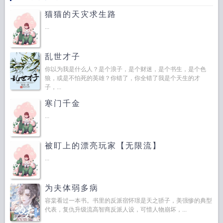
猫猫的天灾求生路
...
乱世才子
你以为我是什么人？是个浪子，是个财迷，是个书生，是个色
狼，或是不怕死的英雄？你错了，你全错了我是个天生的才
子，...
寒门千金
...
被盯上的漂亮玩家【无限流】
...
为夫体弱多病
容棠看过一本书。书里的反派宿怀璟是天之骄子，美强惨的典型
代表，复仇升级流高智商反派人设，可惜人物崩坏，...