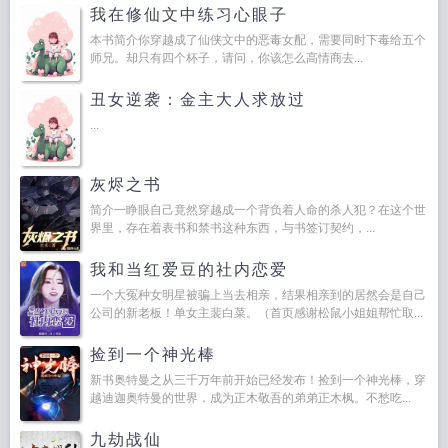
我在修仙文中练习心眼子
本书简介你穿越成了仙侠文中的恶毒女配，需要同时下毒给五个
师兄。却只有四个杯子，请问，你该怎么高情商去...
丑女逆袭：金主大人求放过
...
灰烬之书
简介一睁眼自己竟然穿越成一个背负着人命的杀人犯？在这个世
界里，存在着表书和禁书这种东西，与书签订契约，...
我和当红爱豆的社内恋爱
一个大冤种女明星被骗上当去相亲，结果相亲到的居然会是自己
公司的新老板！单女主裴白菜。（首页感谢松鼠小姐姐帮忙取...
捡到一个神光棒
新书奥特曼之从三千万年前开始已经发布！捡到一个神光棒，穿
越迪迦奥特曼的世界，成为正木敬吾的弟弟正木枫。不愁吃...
九劫战仙