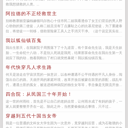
救我想拯救的人类。...
阿拉德的不正经救世主
别称教赛丽亚骗钱赫顿玛尔热心十佳市民二姐我看透你了女王们背后的男人野
心勃勃的第二使徒，人称二姐且没有丁点廉耻之心的比基尼使徒，为了重建泰
拉，将使徒一一转移，借助冒险家工具人之手消灭干净。（这个设定其实在如
今的起源...
我以狐仙镇百鬼
我出生那天，在我家院子周围落下了十九道雷，有个算命先生说，我是天生妖
胎，一生命犯十八劫，不是别人死就是我死，结果那算命先生在我出生第一天
就应了我的劫，抱着我刚出了村口就突然暴毙！我以狐仙镇百鬼...
年代快穿凡人求生路
何天是游走在宇宙洪荒的一抹意识，以各种遭遇不公平待遇的平凡人身份，闯
荡出自己的路。天崩开局的家庭环境，改革开放后被蒙在鼓里的原配，战乱年
代，遭遇土匪的孤女，被送进精神病院的独生女等等，李念像是无限流开放的
任意门，谁也不知道下一扇门打...
四合院：从民国三十年开始！
这一世的何雨柱，首先是不让自己的老妈去世，让何雨水成了有妈的孩子，一
家人就要整整齐齐在一起。除此之外，当然要偷偷搞点事情，只不过...
穿越到五代十国当女帝
我是一位普通的文科女大学生因为一次意外，竟穿越到后晋，成为石敬瑭的小