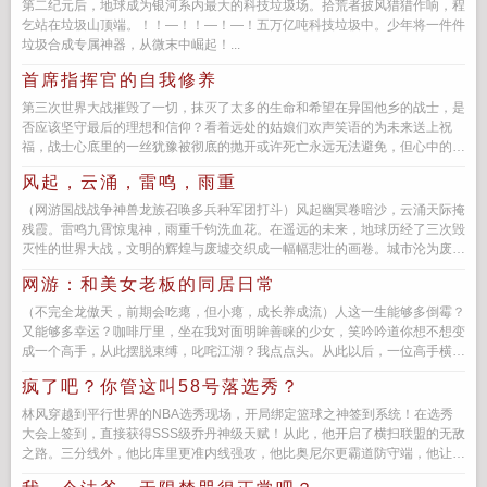
第二纪元后，地球成为银河系内最大的科技垃圾场。拾荒者披风猎猎作响，程
乞站在垃圾山顶端。！！—！！—！—！五万亿吨科技垃圾中。少年将一件件
垃圾合成专属神器，从微末中崛起！...
首席指挥官的自我修养
第三次世界大战摧毁了一切，抹灭了太多的生命和希望在异国他乡的战士，是
否应该坚守最后的理想和信仰？看着远处的姑娘们欢声笑语的为未来送上祝
福，战士心底里的一丝犹豫被彻底的抛开或许死亡永远无法避免，但心中的希
望和信仰，绝不应该抹灭（少钱老...
风起，云涌，雷鸣，雨重
（网游国战战争神兽龙族召唤多兵种军团打斗）风起幽冥卷暗沙，云涌天际掩
残霞。雷鸣九霄惊鬼神，雨重千钧洗血花。在遥远的未来，地球历经了三次毁
灭性的世界大战，文明的辉煌与废墟交织成一幅幅悲壮的画卷。城市沦为废
墟，自然生态遭...
网游：和美女老板的同居日常
（不完全龙傲天，前期会吃瘪，但小瘪，成长养成流）人这一生能够多倒霉？
又能够多幸运？咖啡厅里，坐在我对面明眸善睐的少女，笑吟吟道你想不想变
成一个高手，从此摆脱束缚，叱咤江湖？我点点头。从此以后，一位高手横空
出世！...
疯了吧？你管这叫58号落选秀？
林风穿越到平行世界的NBA选秀现场，开局绑定篮球之神签到系统！在选秀
大会上签到，直接获得SSS级乔丹神级天赋！从此，他开启了横扫联盟的无敌
之路。三分线外，他比库里更准内线强攻，他比奥尼尔更霸道防守端，他让对
手闻风丧胆。詹姆斯...