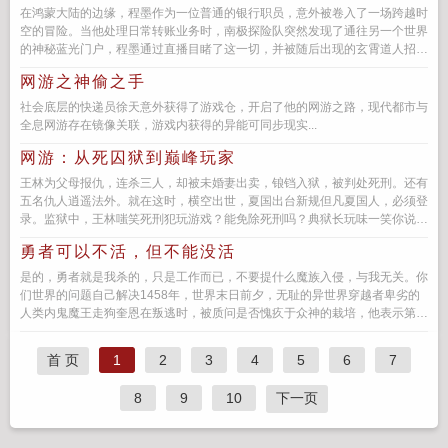
在鸿蒙大陆的边缘，程墨作为一位普通的银行职员，意外被卷入了一场跨越时
空的冒险。当他处理日常转账业务时，南极探险队突然发现了通往另一个世界
的神秘蓝光门户，程墨通过直播目睹了这一切，并被随后出现的玄霄道人招募
为考核官，负责监督领主们的立...
网游之神偷之手
社会底层的快递员徐天意外获得了游戏仓，开启了他的网游之路，现代都市与
全息网游存在镜像关联，游戏内获得的异能可同步现实...
网游：从死囚狱到巅峰玩家
王林为父母报仇，连杀三人，却被未婚妻出卖，锒铛入狱，被判处死刑。还有
五名仇人逍遥法外。就在这时，横空出世，夏国出台新规但凡夏国人，必须登
录。监狱中，王林嗤笑死刑犯玩游戏？能免除死刑吗？典狱长玩味一笑你说
呢？...
勇者可以不活，但不能没活
是的，勇者就是我杀的，只是工作而已，不要提什么魔族入侵，与我无关。你
们世界的问题自己解决1458年，世界末日前夕，无耻的异世界穿越者卑劣的
人类内鬼魔王走狗奎恩在叛逃时，被质问是否愧疚于众神的栽培，他表示第一
世界...
首 页
1
2
3
4
5
6
7
8
9
10
下一页