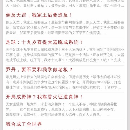
女儿，我便应用自己所熟知的历史知识，长驱百万吞并八荒灾，一统四海尽收
天下归心。集利器，募精兵，披坚执锐，同天下豪杰问鼎中原。那九州算什么
我要打下一片大大的疆土，凡...
倒反天罡，我家王后要造反！
倒反天罡，我家王后要造反！最新章节由网友提供，倒反天罡，我家王后要造
反！情节跌宕起伏扣人心弦，是一本情节与文笔俱佳的，蚂蚁文学免费提供倒
反天罡，我家王后要造反！最新清爽干净的文字章节在线阅读。...
足球：十九岁喜提大器晚成系统！
关于足球十九岁喜提大器晚成系统！三十六岁的林洛，重生回到了刚刚踢职业
联赛之前。是继续浑浑噩噩的混下去，还是换一个活法？正在迷茫之时，大器
晚成系统上线。统子哥，我才十九啊？！大器晚成是什么鬼？！哦！？完成老
将的训练指标，...
乔丹，要不要和我学做老板？
谁是历史上最伟大的球员也许会有争论，但是谁是历史上最伟大的老板却没
有！意外来到美国的李少锋让这个问题没了争论。开局收购NBA球队，打造
最佳阵容，和巨星们携手在NBA叱诧风云。在球神退役的时代，于诸神争霸
时代独领风骚，肆意勾画着曾经耳...
开局成野神？我靠香火证道真神！
无女主慢热一场意外，宋玄清穿越到了一个仙人不存，神佛消散的诡异世
界。 这个世界妖邪横行，鬼祟食人，天下邪法猖獗，仙山神佛不存。
妖魔猖狂，鬼祟作乱，还有邪法歪道食人炼丹，百姓人人自危。 ...
我合成了全世界