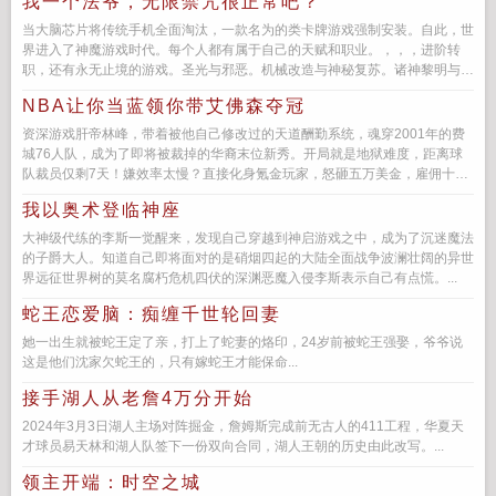
我一个法爷，无限禁咒很正常吧？
当大脑芯片将传统手机全面淘汰，一款名为的类卡牌游戏强制安装。自此，世
界进入了神魔游戏时代。每个人都有属于自己的天赋和职业。，，，进阶转
职，还有永无止境的游戏。圣光与邪恶。机械改造与神秘复苏。诸神黎明与深
渊凝聚。王歌就职了所有人...
NBA让你当蓝领你带艾佛森夺冠
资深游戏肝帝林峰，带着被他自己修改过的天道酬勤系统，魂穿2001年的费
城76人队，成为了即将被裁掉的华裔末位新秀。开局就是地狱难度，距离球
队裁员仅剩7天！嫌效率太慢？直接化身氪金玩家，怒砸五万美金，雇佣十名
壮汉当陪练幸好，被他意...
我以奥术登临神座
大神级代练的李斯一觉醒来，发现自己穿越到神启游戏之中，成为了沉迷魔法
的子爵大人。知道自己即将面对的是硝烟四起的大陆全面战争波澜壮阔的异世
界远征世界树的莫名腐朽危机四伏的深渊恶魔入侵李斯表示自己有点慌。...
蛇王恋爱脑：痴缠千世轮回妻
她一出生就被蛇王定了亲，打上了蛇妻的烙印，24岁前被蛇王强娶，爷爷说
这是他们沈家欠蛇王的，只有嫁蛇王才能保命...
接手湖人从老詹4万分开始
2024年3月3日湖人主场对阵掘金，詹姆斯完成前无古人的411工程，华夏天
才球员易天林和湖人队签下一份双向合同，湖人王朝的历史由此改写。...
领主开端：时空之城