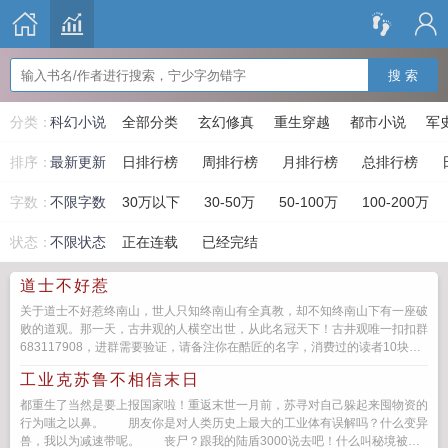
搜 索
分类：
科幻小说
全部分类
玄幻修真
重生穿越
都市小说
军
排序：
最新更新
日排行榜
周排行榜
月排行榜
总排行榜
字数：
不限字数
30万以下
30-50万
50-100万
100-200万
状态：
不限状态
正在连载
已经完结
道士不好惹
关于道士不好惹终南山，世人只知终南山有全真教，却不知终南山下有一座破
败的道观。那一天，古井观的人横空出世，从此名冠天下！古井观唯一扣扣群
683117908，进群需要验证，请备注你在酷匠的名字，消费过的读者10块就
可以申...
工业克苏鲁不相信末日
都重生了当然是要上报国家啦！重返末世一月前，苏寻对自己躲起来囤物资的
行为嗤之以鼻。 朋友你是对人类历史上最大的工业体有误解吗？什么变异
兽，我以为减速带呢。 丧尸？跟我的陆盾3000说去吧！什么叫秘境被