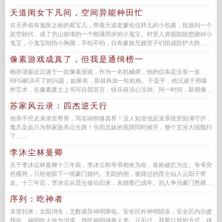
异…...
天道闺女下凡间，空间异能种田忙
在天界俗有鬼医之称的紫宝儿，带着天道老爹给挂脖儿的小包裹，投放到一个
架空朝代，成了穷山僻壤的一个刚满周岁的小鬼宝。村里人虎视眈眈想烧掉小
鬼宝，小鬼宝拍拍小胸脯，不怕不怕，自有爹娘兄嫂侄子们组成防护大阵，来
一个拍一个，来两个拍一双...
像素游戏成真了，但我是通缉榜一
杨亦谐最近沉迷于一款像素游戏，作为一名机械师，他的信条是没有一发
RPG解决不了的问题，如果有，那就再加一轮机枪。于是乎，他沉迷于用爆
炸艺术，在像素废土上书写自我宣言，快乐得没心没肺。同一时间，新闻播报
着其它玩家回归的泣诉，血泪...
苏家风云录：四杰逆天行
他亲手挖走弟弟至尊骨，骂名响彻修真界！没人知道他反派系统里刻满守护，
魔爪染血只为替家族杀出生路！当四兄妹的底牌同时掀开，整个玄沧大陆颤抖
了…...
李沐尘林曼卿
关于李沐尘林曼卿十三年前，李沐尘和爷爷相依为命，靠捡破烂为生。爷爷突
然横死，只给他留下一纸豪门婚约。无助的他，被路过的昆仑仙人云阳子带
走。十三年后，李沐尘从昆仑修仙归来，未婚妻已成年。别人争当豪门赘婿，
李沐尘下山的第一件事，却是去...
序列：吃神者
末世到来，太阳消失，无数诡异神明降临。安全区外神明猎杀，安全区内尔虞
我诈。神明吃人作为消遣。我吃神明拯救人类。只不过，我要以我的方式，拯