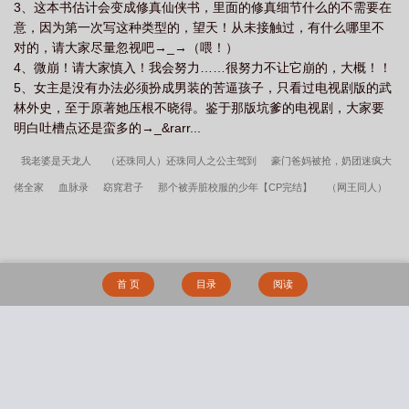
3、这本书估计会变成修真仙侠书，里面的修真细节什么的不需要在
意，因为第一次写这种类型的，望天！从未接触过，有什么哪里不
对的，请大家尽量忽视吧→_→（喂！）
4、微崩！请大家慎入！我会努力……很努力不让它崩的，大概！！
5、女主是没有办法必须扮成男装的苦逼孩子，只看过电视剧版的武
林外史，至于原著她压根不晓得。鉴于那版坑爹的电视剧，大家要
明白吐槽点还是蛮多的→_&rarr...
我老婆是天龙人
（还珠同人）还珠同人之公主驾到
豪门爸妈被抢，奶团迷疯大
佬全家
血脉录
窈窕君子
那个被弄脏校服的少年【CP完结】
（网王同人）
蜕变
（韩娱同人）娱乐圈之谁是孩子他爸
（古剑同人）古剑之现实与游戏
（韩娱同人）韩娱之做你的向日葵
家有狼弟
一觉醒来怀了崽
家里有个小和
尚
（综韩剧同人）九尾狐的秘密
将军跟我走
（霹雳同人）【兰经/悦兰芳x经
首 页
目录
阅读
天子】风檐难解，春秋意【二部完结】
国相大人是个间谍[重生]
喵，有鬼差出没/
猫鬼差
渔夫直播间
（韩娱同人）韩娱之非你不爱
陆程文冷清秋舔狗反派只想
苟女主不按套路走完结版+番外
沈初霍津臣六年婚姻捂不热放手时渣总又爱了全文
搜 索
肖义权谢红小说笔趣阁
六年婚姻捂不热放手时渣总又爱了沈初霍津臣结局
六年
婚姻失望至极她走后渣总却疯了沈初霍津臣结局
许靖央萧贺夜欺君十年我以女儿身