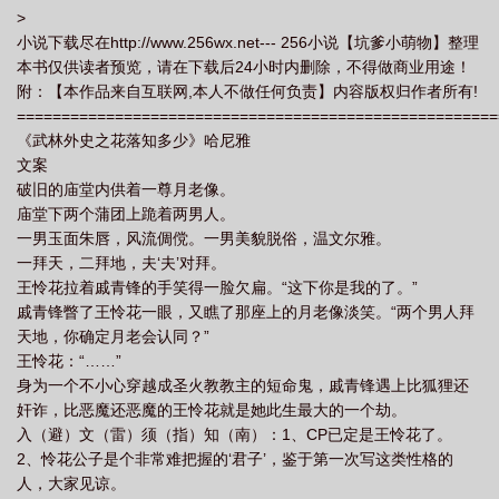
>
小说下载尽在http://www.256wx.net--- 256小说【坑爹小萌物】整理
本书仅供读者预览，请在下载后24小时内删除，不得做商业用途！
附：【本作品来自互联网,本人不做任何负责】内容版权归作者所有!
======================================================
《武林外史之花落知多少》哈尼雅
文案
破旧的庙堂内供着一尊月老像。
庙堂下两个蒲团上跪着两男人。
一男玉面朱唇，风流倜傥。一男美貌脱俗，温文尔雅。
一拜天，二拜地，夫‘夫’对拜。
王怜花拉着戚青锋的手笑得一脸欠扁。“这下你是我的了。”
戚青锋瞥了王怜花一眼，又瞧了那座上的月老像淡笑。“两个男人拜
天地，你确定月老会认同？”
王怜花：“……”
身为一个不小心穿越成圣火教教主的短命鬼，戚青锋遇上比狐狸还
奸诈，比恶魔还恶魔的王怜花就是她此生最大的一个劫。
入（避）文（雷）须（指）知（南）：1、CP已定是王怜花了。
2、怜花公子是个非常难把握的‘君子’，鉴于第一次写这类性格的
人，大家见谅。