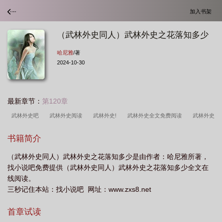
加入书架
（武林外史同人）武林外史之花落知多少
哈尼雅
/著
2024-10-30
最新章节：
第120章
武林外史吧
武林外史阅读
武林外史!
武林外史全文免费阅读
武林外史
续
武林外史(全3册)
武林外史
武林外史的
武林外史在线阅读免
书籍简介
费
武林外史完整版
武林外史全集
武林外史原著
武侠武林外史
武林
（武林外史同人）武林外史之花落知多少是由作者：哈尼雅所著，
外史花落重来
武林外史番外篇
武林外史在线阅读
武林外史免费阅读全
找小说吧免费提供（武林外史同人）武林外史之花落知多少全文在
文
武林外史番外
武林外史原著全集
武林外史系列
武林外之史
武林
线阅读。
外史原版
武林外史武侠
武林外史免费阅读
武林外史全文
武林外史续集
三秒记住本站：找小说吧 网址：www.zxs8.net
之武林爱史
武林外史gl
武林外史百科
首章试读