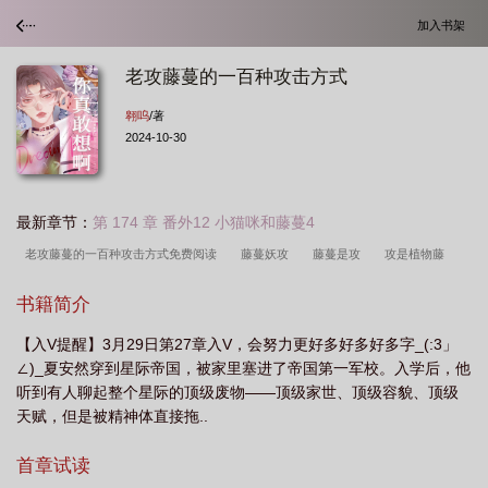
加入书架
老攻藤蔓的一百种攻击方式
翱呜
/著
2024-10-30
最新章节：
第 174 章 番外12 小猫咪和藤蔓4
老攻藤蔓的一百种攻击方式免费阅读
藤蔓妖攻
藤蔓是攻
攻是植物藤
蔓
老攻藤蔓的一百种攻击方式 翱呜
老攻藤蔓的一百种攻击方式 翱呜 笔趣
书籍简介
阁
老攻藤蔓的一百种攻击方式免费
老攻藤蔓的一百种攻击方式 剧透排
【入V提醒】3月29日第27章入V，会努力更好多好多好多字_(:3」
雷
藤蔓小受
老攻藤蔓的一百种攻击方式全文
藤蔓是攻的
老攻藤蔓的一
∠)_夏安然穿到星际帝国，被家里塞进了帝国第一军校。入学后，他
百种攻击方式by翱呜
archive藤蔓
老攻藤蔓的一百种攻击方式全文免费阅
听到有人聊起整个星际的顶级废物——顶级家世、顶级容貌、顶级
读
老攻藤蔓的一百种攻击方式百度
老攻藤蔓的一百种攻击方式笔趣阁
老攻
天赋，但是被精神体直接拖..
藤蔓的一百种攻击方式27
藤蔓diy
老攻藤蔓的一百种攻击方式格格党
老攻
首章试读
藤蔓的一百种攻击方式(翱呜)
老攻藤蔓的一百种攻击方式作者翱呜
攻有藤