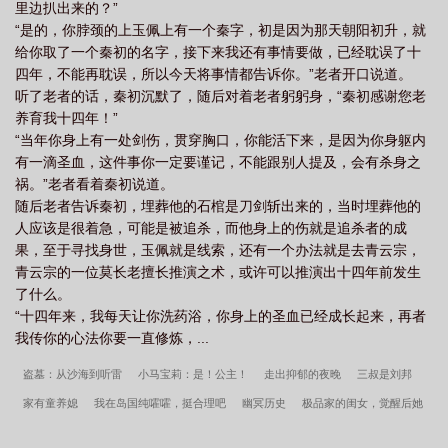
里边扒出来的？”
“是的，你脖颈的上玉佩上有一个秦字，初是因为那天朝阳初升，就
给你取了一个秦初的名字，接下来我还有事情要做，已经耽误了十
四年，不能再耽误，所以今天将事情都告诉你。”老者开口说道。
听了老者的话，秦初沉默了，随后对着老者躬躬身，“秦初感谢您老
养育我十四年！”
“当年你身上有一处剑伤，贯穿胸口，你能活下来，是因为你身躯内
有一滴圣血，这件事你一定要谨记，不能跟别人提及，会有杀身之
祸。”老者看着秦初说道。
随后老者告诉秦初，埋葬他的石棺是刀剑斩出来的，当时埋葬他的
人应该是很着急，可能是被追杀，而他身上的伤就是追杀者的成
果，至于寻找身世，玉佩就是线索，还有一个办法就是去青云宗，
青云宗的一位莫长老擅长推演之术，或许可以推演出十四年前发生
了什么。
“十四年来，我每天让你洗药浴，你身上的圣血已经成长起来，再者
我传你的心法你要一直修炼，...
盗墓：从沙海到听雷
小马宝莉：是！公主！
走出抑郁的夜晚
三叔是刘邦
家有童养媳
我在岛国纯嚯嚯，挺合理吧
幽冥历史
极品家的闺女，觉醒后她
赢麻了
天降霸总！我妈一个，我一个
我的同桌叫招娣
和董事长的纯爱故事