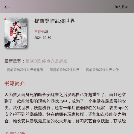
加入书架
提前登陆武侠世界
王存业
/著
2024-10-30
最新章节：
第609章 终点亦是起点
提前登陆武侠世界笔趣阁
我提前登陆武侠世界
提前登陆武侠世界为什
么
提前登陆武侠世界的
提前登录武侠世界抄袭什么书
提前登陆武侠世界全
书籍简介
文免费阅读
提前登录武侠世界 123
提前登陆武侠世界顶点
提前登陆武侠世
因为救人而身死的顾长安醒来之后发现自己穿越重生了。而且还穿
界TXT
提前登录武侠世界顶点
提前登陆武侠世界 永久免费
提前登陆武侠
到了一款能够影响现实的游戏当中，成为了一个生活在最底层的农
世界女主
网游武侠之提前登录
提前登陆武侠世界百科
返回提前登陆武侠世
夫。武侠世界，妖魔横行，还有一年后便会降临的玩家，农夫npc的
界首页
提前登陆武侠世界永久免费
提前登陆武侠世界 王存业
提前登陆武
安全得不到丝毫保障。好在他拥有玩家模版，还能加点技能使之融
合。顾长安从游戏最底层的农夫开始，修习武艺斩杀妖魔，获取经
侠世界123
提前登陆武侠世界起点
提前登录武侠世界目录
畅游武侠世
验融合技能……当游戏开...
界
提前登陆武侠世界有女主吗
提前登陆武侠世界的软件
提前登陆武侠世界