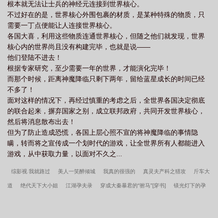
根本就无法让士兵的神经元连接到世界核心。
不过好在的是，世界核心外围包裹的材质，是某种特殊的物质，只
需要一丁点便能让人连接世界核心。
各国大喜，利用这些物质连通世界核心，但随之他们就发现，世界
核心内的世界尚且没有构建完毕，也就是说——
他们登陆不进去！
根据专家研究，至少需要一年的世界，才能演化完毕！
而那个时候，距离神魔降临只剩下两年，留给蓝星成长的时间已经
不多了！
面对这样的情况下，再经过慎重的考虑之后，全世界各国决定彻底
的联合起来，摒弃国家之别，成立联邦政府，共同开发世界核心，
然后将消息散布出去！
但为了防止造成恐慌，各国上层心照不宣的将神魔降临的事情隐
瞒，转而将之宣传成一个划时代的游戏，让全世界所有人都能进入
游戏，从中获取力量，以面对不久之...
综影视 我就路过
美人一笑醉倾城
我真的很强的
真灵夫产科之猎攻
斤车大
道
绝代天下大小姐
江湖孕夫录
穿成大秦暴君的“驸马”[穿书]
镁光灯下的孕
夫
和男友分手后他去当了天师
契约婚姻
哈我被雷劈啦
冤种联盟！
医者
攻辛
送子大仙也穿越（古穿今）
法老的誓言
二次元强化大师
虞美人
[足