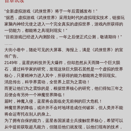
首章试读
太监了吗
提前登录武侠世界无错
提前登陆武侠世界txt
登录武侠世
“全新虚拟游戏《武侠世界》将于一年后震撼发布！”
界
提前登录武侠世界
提前登录武侠游戏世界
提起登录武侠世界
提前登
“据悉，虚拟游戏《武侠世界》采用划时代的虚拟现实技术，链接玩
陆武侠世界好看吗
提前登陆武侠世界百度百科
家脑内神经元使之进入一个完全真实的虚拟世界，游戏内所获得的
一切能力，都能将之具现到现实！”
“目前游戏已经进入内测阶段，一年之后便正式公测，敬请期待！”
……
大街小巷中，随处可见的大屏幕、海报上，满是《武侠世界》的宣
传广告。
2149年，蓝星的科技并无大爆炸，但却忽然从天而降一个巨大陨
石，通过科学家的研究，发现这块巨大陨石居然是一个虚拟的世界
核心，只要精神力进入其中，所获得的能力都能将之带回现实。
消息传出，科学界震动，全世界上层为之震动！
而更让他们为之震惊的是，根据世界核心的研究，他们得知三年之
后便会有另外一个神魔世界降临！
届时，神魔入侵，蓝星将会面临史无前例的巨大危机！
神魔世界的降临，或许并不会对地球造成任何破坏，但人类并不能
将命运寄托在别人的身上。
为了拥有自保的能力，蓝星各国派遣士兵接触世界核心，希望可以
从中提前获取超凡能力，但随后他们就发现，以他们现有的技术，