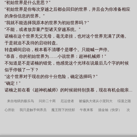
“初始世界是什么意思？”
“初始世界是你每次穿越之后都会回归的世界，并且会为你准备相应
的身份信息的世界。”
“我就不能选择我原本的世界为初始世界吗？”
“不能，或者放弃量产型诸天穿越系统。”
诺楠在这个世界无父无母，毫无牵挂，也对这个世界充满了厌倦。
于是就迫不及待的启动转盘。
转盘瞬间启动，根本看不清哪个是哪个。只能喊一声停。
“恭喜，你的初始世界为……小说世界：超神机械师！”
不知道是不是诺楠的错觉，他感觉这个光球在说最后几个字的时候
似乎停顿了一下？
“这个世界对于现在的你十分危险，确定选择吗？”
“确定！”
诺楠之前在看《超神机械师》的时候就特别羡慕，现在有机会能亲...
来自地狱的极乐鸟
问卦二十两
厄运使者
被偏执大佬从小宠到大
综漫之随
心所欲
我只是触手饲养员
魔王陛下的忧郁
午夜来客
描金袖（快穿）
次
元共享群
缄默绅士的法则
月世界必不可神代复苏
怪物爱人[快穿]
我家又不
是神奇生物养殖场
跟总裁合约结婚了
快穿逆袭：反派Boss攻略指南
星际之生
而为零II：龙人传说
面具美人
我的助手简直神烦
非黑即白
崔明宇楼婧怡重