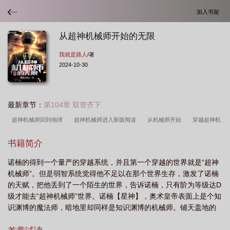
加入书架
从超神机械师开始的无限
我就是路人
/著
2024-10-30
最新章节：
第104章 双管齐下
超神机械师回到地球
超神机械师进入新版阅读
从机械师开始
穿越超神机
械师
超神机械师主角进化
主角穿越到超神机械师的
超神机械师穿越怎么回
书籍简介
事
超神机械师 起点
从超神机械师开始的无限 我就是路人
超神机械师无
诺楠的得到一个量产的穿越系统，并且第一个穿越的世界就是“超神
聊
超神机械师的主角回到现实了吗
超神机械师回到地球续写
从超神机械师
机械师”。但是弱智系统觉得他不足以在那个世界生存，激发了诺楠
开始的无限转职
主角穿越超神机械师的
超神机械师全文
超神机械师
的天赋，把他丢到了一个陌生的世界，告诉诺楠，只有阶为等级达D
类
超神机械师开局从攻略海拉开始TXT
超神机械师
超神机械师完结
超
级才能去“超神机械师”世界。诺楠【星神】，奥术皇帝表面上是个知
识渊博的魔法师，暗地里却同样是知识渊博的机械师。铺天盖地的
神机械师回到现实
主角穿越到超神机械师的世界
从机械师到无限械神
超神
魔像军团，由浮空...
机械师之
从超神机械师开始的无限123
超神机械师男主回到现实
超神机械