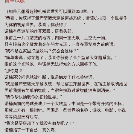
首章试读
师主角回现实世界
超神机械师我有无限火力免费阅读无
超神机械师章节
超
（如果只想看超神机械师世界可以跳到033章。）
神机械师龙座之堕落
超神机械师无措
超神机械师从哪开始好看
超神机械师
“恭喜，你获得了量产型诸天穿越穿越系统，请随机抽取一个世界作
衍生
超神机械师结局回到地球
超神机械师主角能回到现实吗?
超神机械师
为你的初始世界。恭喜，你获得了…………”
诺楠有些迷茫的睁开双眼，捂着头部。
主角能回到现实吗
眼前是一片白茫茫的地方，四周一望无垠，且空无一物。
只有眼前这个散发着金茫的大光球，一直在重复着之前的话。
“我不是在家里打游戏吗？怎么会这样？”
“简单来说，你穿越了，恭喜你获得了量产型诸天穿越系统。”
眼前这个光球以一种诺楠无法得知的方式回答了他。
“那你是？”
诺楠还没问完就被打断，像是触发了什么关键词。
“我是量产型诸天穿越系统，帮助宿主穿越世界，在宿主抽取初始世
界前我拥有简单的智能，当宿主抽取过后智能消失则消失。”
“请你尽快抽取你的初始世界。”
诺楠面前的光球变成了一个大转盘，中间是一个带有开始的图标，
图标上方有一根指针。周围是一些世界的名称，游戏，电影，小说
等等类型应有尽有。
“我这是要穿越了？我没有做梦吧？！”
诺楠掐了一下自己，真的疼。