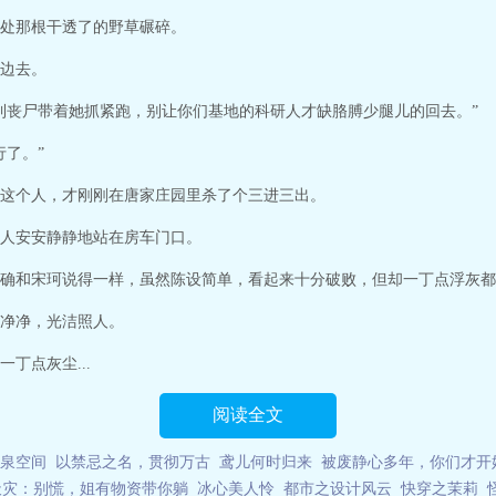
处那根干透了的野草碾碎。
边去。
到丧尸带着她抓紧跑，别让你们基地的科研人才缺胳膊少腿儿的回去。”
行了。”
这个人，才刚刚在唐家庄园里杀了个三进三出。
人安安静静地站在房车门口。
确和宋珂说得一样，虽然陈设简单，看起来十分破败，但却一丁点浮灰都
净净，光洁照人。
丁点灰尘...
阅读全文
泉空间
以禁忌之名，贯彻万古
鸢儿何时归来
被废静心多年，你们才开
天灾：别慌，姐有物资带你躺
冰心美人怜
都市之设计风云
快穿之茉莉