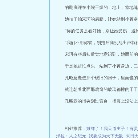
的靴底踩在小院干燥的土地上，将地缝
她拍了拍宋珂的肩膀，让她站到小菁身
“你的任务是看好她，别让她受伤，遇
“我们不用你管，别拖后腿别乱出声就
宋珂有些后知后觉地意识到，她面前的
于是她赶忙点头，站到了小菁身边，二
孔昭意走进那个破旧的房子，里面也的
就连朝着北面那扇窗的玻璃都擦的干干
孔昭意的指尖划过窗台，指腹上没沾上一
相邻推荐：
摊牌了！我天道主子！有灵
泽拉：人之纪元
我要成为天下无敌
末日