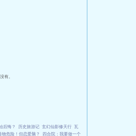
没有。
始后悔？
历史旅游记
玄幻仙影修天行
瓦
怪物危险！但恋爱脑？
四合院：我要做一个