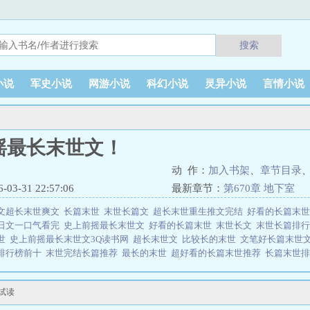
搜索
小说
军史小说
网游小说
科幻小说
灵异小说
言情小说
摇最长末世文！
动 作：
加入书架
、
章节目录
3-31 22:57:06
最新章节：
第670章 地下室
文超长末世爽文
长篇末世
末世长篇文
超长末世重生推文完结
好看的长篇末
日文一口气看完
史上前摇最长末世文
好看的长篇末世
末世长文
末世长篇排
世
史上前摇最长末世文3Q读书网
超长末世文
比较长的末世
文笔好长篇末世
排行榜前十
末世完结长篇推荐
最长的末世
超好看的长篇末世推荐
长篇末世
！（不报菜名）上一世孔昭意被亲爹骗回家索要钱财，不成想陨石落地，末日开
踵而至。缺衣少食的困境下，亲眼看着妈妈被亲爹割喉，自己也被当成两脚羊捆
试读
他同归于尽，炸得渣都不剩一粒。重来一次，孔昭意带着妈妈出去旅...史上前