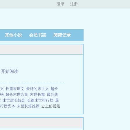
登录
注册
其他小说
会员书架
阅读记录
、
开始阅读
世文
长篇末世文
最好的末世文
超长
行榜
超长末世合集
末世长篇
最经典
文
末世超长短剧
长篇末世排行榜
最
排行榜完本
末世长篇推荐
史上前摇最
始。海啸、飓风、大雨、病毒、丧
着。逃出升天后，她在末世追杀亲爹
摇最长末世文！