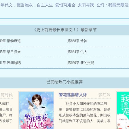
越年代文，拒当炮灰，自主人生
爱恨两难全
太阳与我
玄幻：我能无限涅
《史上前摇最长末世文！》最新章节
69章 活动痕迹
第668章 造神
65章 早日归来
第664章 仇人
61章 没问题吧
第660章 新的交易
已完结热门小说推荐
冰河时代
警花逃妻请入怀
梦江吟
人喊打，
他是令人闻风丧胆的腹黑男
被天璜贵
主，是警察重点照顾的对象。她是
裹尸。睁
刚从警校毕业的菜鸟警花，刚出校
己被贩了
门就惹到了不该惹的人。美貌，嚣
见日，阴
张，装无辜，这是她的强项。夜