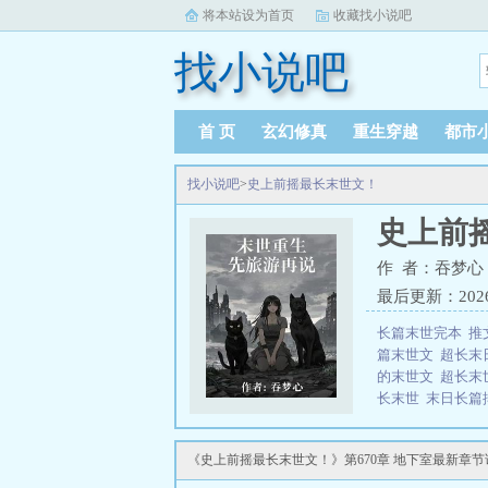
将本站设为首页
收藏找小说吧
找小说吧
首 页
玄幻修真
重生穿越
都市
找小说吧
>
史上前摇最长末世文！
史上前
作 者：吞梦心
最后更新：2026-0
长篇末世完本
推
篇末世文
超长末
的末世文
超长末
长末世
末日长篇
长的末世重生文
尸、种种灾难接
《史上前摇最长末世文！》第670章 地下室最新章节
整整七年。最终和