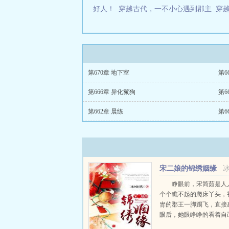
好人！
穿越古代，一不小心遇到郡主
穿
第670章 地下室
第6
第666章 异化鬣狗
第6
第662章 晨练
第6
宋二娘的锦绣姻缘
睁眼前，宋简茹是人
个个瞧不起的爬床丫头，
胄的郡王一脚踢飞，直接
眼后，她眼睁睁的看着自
两道手。房顶透亮，晴天