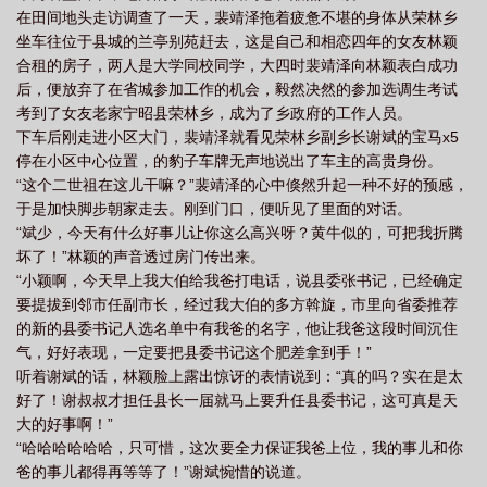
在田间地头走访调查了一天，裴靖泽拖着疲惫不堪的身体从荣林乡
坐车往位于县城的兰亭别苑赶去，这是自己和相恋四年的女友林颖
合租的房子，两人是大学同校同学，大四时裴靖泽向林颖表白成功
后，便放弃了在省城参加工作的机会，毅然决然的参加选调生考试
考到了女友老家宁昭县荣林乡，成为了乡政府的工作人员。
下车后刚走进小区大门，裴靖泽就看见荣林乡副乡长谢斌的宝马x5
停在小区中心位置，的豹子车牌无声地说出了车主的高贵身份。
“这个二世祖在这儿干嘛？”裴靖泽的心中倏然升起一种不好的预感，
于是加快脚步朝家走去。刚到门口，便听见了里面的对话。
“斌少，今天有什么好事儿让你这么高兴呀？黄牛似的，可把我折腾
坏了！”林颖的声音透过房门传出来。
“小颖啊，今天早上我大伯给我爸打电话，说县委张书记，已经确定
要提拔到邻市任副市长，经过我大伯的多方斡旋，市里向省委推荐
的新的县委书记人选名单中有我爸的名字，他让我爸这段时间沉住
气，好好表现，一定要把县委书记这个肥差拿到手！”
听着谢斌的话，林颖脸上露出惊讶的表情说到：“真的吗？实在是太
好了！谢叔叔才担任县长一届就马上要升任县委书记，这可真是天
大的好事啊！”
“哈哈哈哈哈哈，只可惜，这次要全力保证我爸上位，我的事儿和你
爸的事儿都得再等等了！”谢斌惋惜的说道。