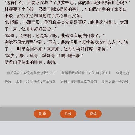
“这有什么，只要谢叔叔当了县委书记，你的事儿还用得着担心吗？”
林颖耍了个心眼，只提了谢斌提拔的事儿，对自己父亲的任命闭口
不谈，好似关心谢斌超过了关心自己父亲。
“哎哟喂，小颖宝贝，你可真是会安慰哥哥呀，瞧瞧这小嘴儿，太甜
了，来，让哥哥好好尝尝！”
“斌哥，又来啊，还是算了吧，裴靖泽应该快回来了。”
谢斌不屑地挥手说到：“不会，裴靖泽那个废物被我安排去入户走访
了，一时半会回不来！来来来，让哥哥再好好疼一疼你！”
“斌少，嗯~，斌哥，斌哥哥~！嗯~嗯~嗯~”
听着门里传出的呻吟，裴靖...
假扮男友，被高冷美女总裁盯上了
新婚喂我断肠散？杀你满门夺江山
穿越之赵
云传
水浒：和八戒寻找三国来客
末日：丧尸世界幸存者们
明日方舟：卡西米
尔的刃骑士
星际迷航：星海起源
那跨越时空的回家路
欢迎我的幻想世界
神
女重生：逆世双魂
四合院：我从签到系统开始崛起
穿越黑风堂主，我能召唤武侠
人物
纠纠缠缠过一生
认错师尊后，全宗门送助攻
穿越后我靠蘑菇干翻虫子
首 页
目录
阅读
开局一只崽，异能大佬躺平成首富
让你下界历练，你杀穿九重天？
说好的柔弱
炮灰，拿刀的是谁？
秦时明月之煌良一梦
综漫之打网球被柯学推理的可能性
陆程文冷清秋舔狗反派只想苟女主不按套路走完结版+番外
沈初霍津臣六年婚姻捂