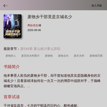
加入书架
废物乡干部竟是京城名少
鹰脉虎息
/著
2025-09-06
最新章节：
第549章 要么检讨要么辞职
废物的人
废弃的乡村图片
废物咯
废物去向
废弃乡村
废物领导图
片
农村废物男
废村系列
废物废物
废物的意思
废物宅是什么意
书籍简介
思
废村少
废村
废物才成群上一句
废物乡干部竟是京城名少最新章节列
他本事受人欺负的废物乡干部，却不曾知道他其实是隐藏身份的京
表
废物人士什么意思
废物的废的
废物是个啥
废物是什么意思啊
废
城名少！且看裴靖泽如何在一次又一次的博弈中战胜对手，于巅峰
物是一种什么体验
废物什么
农村废物
废物庄
废物小镇百度百科
废
俯瞰官场风云。...
物呀
废物AI
废物的宅什么意思
废物的下场
废物小镇讲的是什么
废
首章试读
物小镇
废弃乡镇
废物是什么意思
废物局
废物 什么意思
千河省盐昌市，七月的宁昭县烈日灼心、酷热难耐。