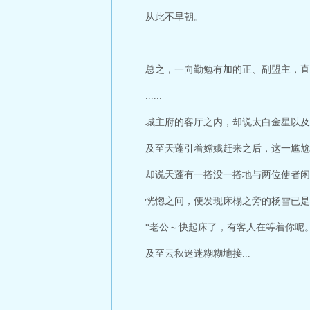
从此不早朝。
...
总之，一向勤勉有加的正、副盟主，直
......
城主府的客厅之内，却说太白金星以及
及至天蓬引着嫦娥赶来之后，这一尴尬
却说天蓬有一搭没一搭地与两位使者闲
恍惚之间，便发现床榻之旁的杨雪已是
“老公～快起床了，有客人在等着你呢
及至云秋迷迷糊糊地接...