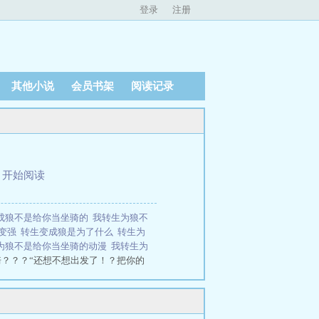
登录
注册
其他小说
会员书架
阅读记录
、
开始阅读
成狼不是给你当坐骑的
我转生为狼不
了变强
转生变成狼是为了什么
转生为
为狼不是给你当坐骑的动漫
我转生为
？？？“还想不想出发了！？把你的
、曙光联盟盟主...”“我有了。”杨
...