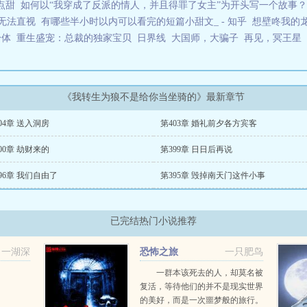
点甜
如何以“我穿成了反派的情人，并且得罪了女主”为开头写一个故事？ 
无法直视
有哪些半小时以内可以看完的短篇小甜文_ - 知乎
想壁咚我的
身体
重生盛宠：总裁的独家宝贝
日界线
大国师，大骗子
再见，冥王星
《我转生为狼不是给你当坐骑的》最新章节
04章 送入洞房
第403章 婚礼前夕各方宾客
00章 劫财来的
第399章 日日后再说
96章 我们自由了
第395章 毁掉南天门这件小事
已完结热门小说推荐
一湖深
恐怖之旅
一只肥鸟
一群本该死去的人，却莫名被
复活，等待他们的并不是现实世界
的美好，而是一次噩梦般的旅行。