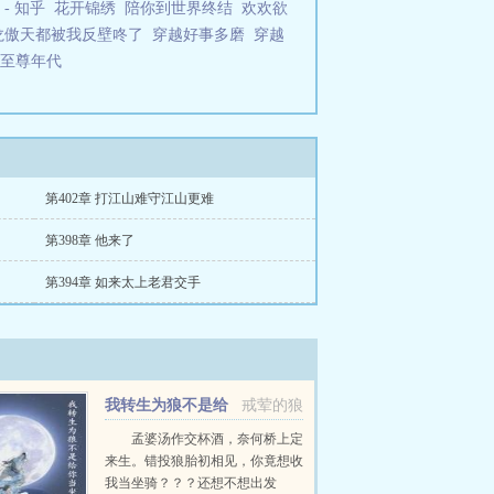
- 知乎
花开锦绣
陪你到世界终结
欢欢欲
龙傲天都被我反壁咚了
穿越好事多磨
穿越
至尊年代
第402章 打江山难守江山更难
第398章 他来了
第394章 如来太上老君交手
我转生为狼不是给
戒荤的狼
你当坐骑的
孟婆汤作交杯酒，奈何桥上定
来生。错投狼胎初相见，你竟想收
我当坐骑？？？还想不想出发