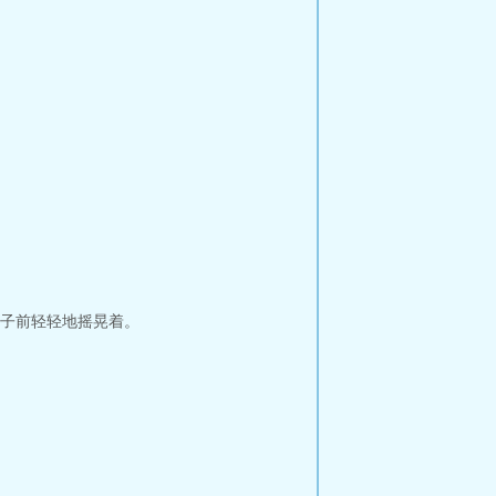
子前轻轻地摇晃着。