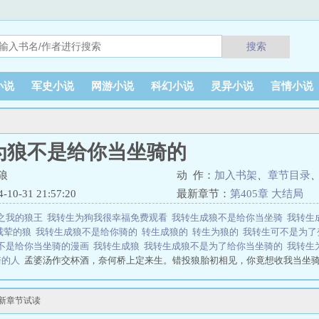
搜索
小说
军史小说
网游小说
科幻小说
灵异小说
言情小说
为狼不是给你当坐骑的
狼
动 作：
加入书架
、
章节目录
0-31 21:57:20
最新章节：
第405章 大结局
之我的狼王
我转生为狗我很幸福免费观看
我转生成狼不是给你当坐骑
我转生
戒荤的狼
我转生成狼不是给你骑的
转生成狼的
转生为狼的
我转生可不是为
不是给你当坐骑的漫画
我转生成狼
我转生成狼不是为了给你当坐骑的
我转生
骑的人
孟婆汤作交杯酒，奈何桥上定来生。错投狼胎初相见，你竟想收我当坐骑
就是不行！”“为什么呀？”“我堂堂闪电狼、落雪峰入魂使、狼族月神卫、妖族之光
肚皮打断了云秋的话。“是不是又吃撑了，我不会再上当的！”“这次是真的！！”片
最新章节试读