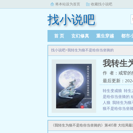
将本站设为首页
收藏找小说吧
找小说吧
首 页
玄幻修真
重生穿越
都市
找小说吧
>
我转生为狼不是给你当坐骑的
我转生
作 者：戒荤的
最后更新：2024-1
转生变成狼
转生
是给你当坐骑的 
人狼
我转生为狼
狼不是给你当坐
鞭子收起来，总之
雪摸着微微隆起的
《我转生为狼不是给你当坐骑的》第405章 大结局