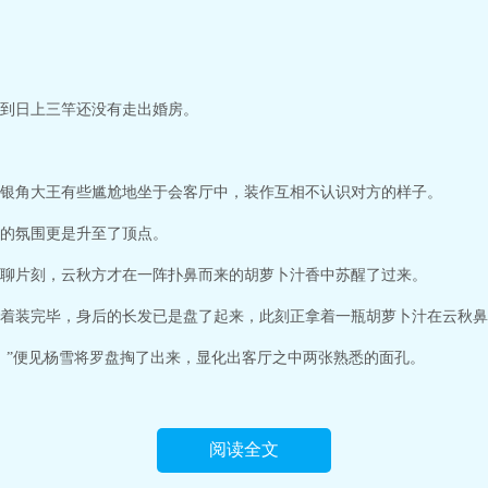
到日上三竿还没有走出婚房。
银角大王有些尴尬地坐于会客厅中，装作互相不认识对方的样子。
的氛围更是升至了顶点。
聊片刻，云秋方才在一阵扑鼻而来的胡萝卜汁香中苏醒了过来。
着装完毕，身后的长发已是盘了起来，此刻正拿着一瓶胡萝卜汁在云秋鼻
。”便见杨雪将罗盘掏了出来，显化出客厅之中两张熟悉的面孔。
阅读全文