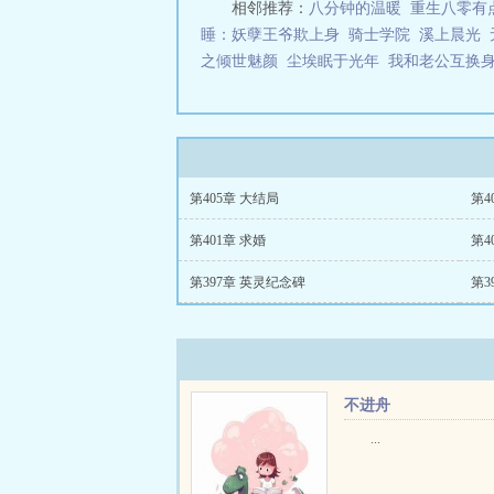
相邻推荐：
八分钟的温暖
重生八零有
睡：妖孽王爷欺上身
骑士学院
溪上晨光
之倾世魅颜
尘埃眠于光年
我和老公互换
第405章 大结局
第4
第401章 求婚
第4
第397章 英灵纪念碑
第3
不进舟
...