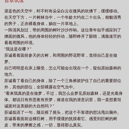
首章试读
湛蓝色的天空中，时不时有朵朵白云在微风的吹拂下，缓缓移动。
在天空下方，一片树林当中，一个年龄大约在二十出头，相貌清秀
的男子，正赤裸着身体，躺在一片草地上。
一阵清风划过，带的周围的树叶沙沙作响。这位青年似乎感应到了
拂面的微风，他的身体轻轻的抖动，随即睁开了眼睛，满脸迷茫的
看着周围的环境。
“我这是在哪？”
苏诚看着面前参天的古树，和周围的野花野草，觉得自己是在做
梦。
自己明明是在床上睡觉，怎么可能会出现在一个，疑似原始森林的
地方。
苏诚看了看自己的身体，除了一个三角裤衩护住了自己的重要部位
外，其他的部位，全部裸露在空气当中。
“看来我真的是在做梦，不过，我怎么会梦见原始森林，还是光着身
体。都说日有所思夜有所梦，难道在我的潜意识里，我一直想要坦
诚面对这美丽的大自然吗？”
苏诚低语了一句，随后摇了摇头，把这个不靠谱的想法甩出脑外。
苏诚看着面前这棵巨树，用手缓缓的抚摸着它。感受到巨树的树
皮，带来的摩擦之感，一切，显得那么真实。