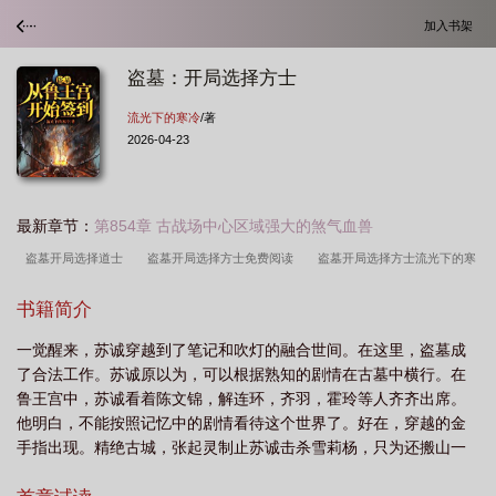
加入书架
盗墓：开局选择方士
流光下的寒冷
/著
2026-04-23
最新章节：
第854章 古战场中心区域强大的煞气血兽
盗墓开局选择道士
盗墓开局选择方士免费阅读
盗墓开局选择方士流光下的寒
冷_
盗墓开局选择方士 流光下的寒冷
盗墓开局选择方士TXT
盗墓开局选择
书籍简介
方士txt
盗墓开局选择方士免费
盗墓开局选择道士飞卢
盗墓开局选择方士
一觉醒来，苏诚穿越到了笔记和吹灯的融合世间。在这里，盗墓成
的
盗墓开局选择方士 在线阅读
盗墓开局选择方士流光下的寒冷
盗墓开局
了合法工作。苏诚原以为，可以根据熟知的剧情在古墓中横行。在
选择方士!
盗墓之开局选择道士
开局盗墓两大技能
盗墓开局选择方士笔趣
鲁王宫中，苏诚看着陈文锦，解连环，齐羽，霍玲等人齐齐出席。
阁
盗墓开局选身份
盗墓开局选择方士最新章节列表
盗墓开局选择方士苏
他明白，不能按照记忆中的剧情看待这个世界了。好在，穿越的金
手指出现。精绝古城，张起灵制止苏诚击杀雪莉杨，只为还搬山一
成
盗墓开局选择隐藏身份
盗墓开局选择搬山道人爱看书吧
脉人情。秦岭深处，老痒牺牲...