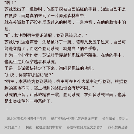
“啊！”
苏诚发出了一道惨叫，他摸了摸被自己掐红的手臂，知道自己不是
在做梦，而是真的来到了一片原始森林当中。
就在苏诚脑子还没有反应过来的时候，一道声音，在他的脑海中响
起。
“叮，检测到宿主意识清醒，签到系统启动。”
苏诚听到这道声音，先是被吓了一跳，随即又反应了过来，自己可
能是穿越了，而这个签到系统，就是自己的金手指。
作为一个扑街作者，苏诚对于穿越和系统并不陌生。在他的手中，
也诞生过几位穿越者和系统。
于是，苏诚很快镇定了下来，询问起系统的功能。
“系统，你都有哪些功能？”
“宿主，本系统为签到系统，宿主可在各个大墓中进行签到。根据签
到的墓地不同，宿主得到的奖励也会有所不同。”
系统的声音，让苏诚精神一震。签到系统，在众多系统里面，也算
是出类拔萃的一种系统了。
...
东北军着名爱国将领于学忠
酩酊不醒by林萧也笔趣阁无弹窗
长生修仙，吃到大
家的遗产了
柯南：被迫全能的中村君
春陰by鲤鲤鲤全文加番外
我不想再当舔