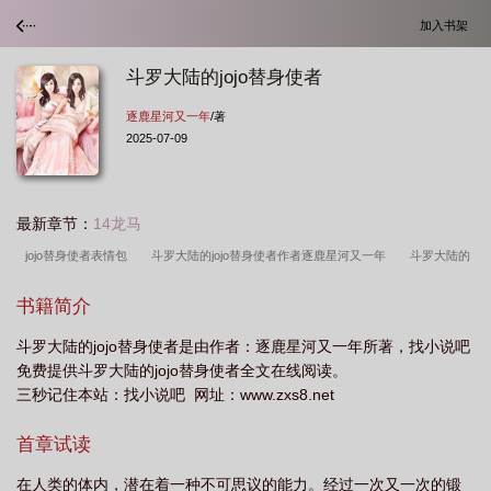
加入书架
斗罗大陆的jojo替身使者
逐鹿星河又一年
/著
2025-07-09
最新章节：
14龙马
jojo替身使者表情包
斗罗大陆的jojo替身使者作者逐鹿星河又一年
斗罗大陆的
jojo替身使者女主是谁
斗罗大陆的jojo替身使者是谁
斗罗大陆的jojo替身使者笔
书籍简介
趣阁
斗罗大陆的jojo替身使者最新章节
斗罗大陆的jojo替身使者女主叫什
斗罗大陆的jojo替身使者是由作者：逐鹿星河又一年所著，找小说吧
么
jojo的奇妙冒险替身使者第一次出现
jojo第五部替身使者
jojo的奇妙冒险
免费提供斗罗大陆的jojo替身使者全文在线阅读。
替身
斗罗大陆的jojo替身使者逐鹿星河又一年
jojo之替身使者在斗罗
斗罗大
三秒记住本站：找小说吧 网址：www.zxs8.net
陆的jojo替身使者有哪些
斗罗大陆的jojo替身使者乔迪奥
斗罗大陆的jojo替身使
首章试读
者TXT
jojo的奇妙冒险替身使者能力排名
jojo替身使者图鉴
斗罗大陆的
JOJO替身使者笔趣阁
斗罗大陆的jojo替身使者免费阅读
jojo的替身使者大
在人类的体内，潜在着一种不可思议的能力。经过一次又一次的锻