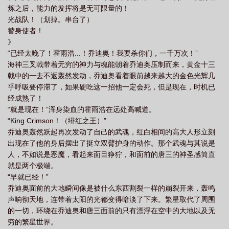
炼之后，能力的发挥将是无可限量的！
全
斗罗里的替身使者
斗罗大陆的jojo替身使者最新章节更新
斗罗大陆的jojo
光战队！（划掉。串台了）
替身使者免费
斗罗大陆里的替身使者
斗罗大陆的jojo替身使者叫什么
斗罗
替身使者！
大陆的jojo替身使者索托城刺客案
斗罗大陆替身
》
“已经太晚了！霍雨浩...！乔迪奥！我要杀你们，一千万次！”
海神三叉戟带着无穷的神力与魂能朝着乔迪奥压制而来，黄金十三
戟中的一去不返轰然发动，乔迪奥看着眼前越来越大的金色光辉几
乎呼吸要停滞了，如果硬吃这一招他一定会死，但是现在，时机已
经成熟了！
“就是现在！”浑身染血的霍雨浩在远处高喊道。
“King Crimson！（绯红之王）”
乔迪奥轰然跃起再次发动了自己的武魂，红白相间的高大人形立刻
出现在了他的身后摆出了挺立双臂护身的动作。那个武魂与其说是
人，不如说是恶魔，看起来面目狰狞，和面前的唐三的神圣感简直
就是两个极端。
“早就已经！”
乔迪奥面前的大地瞬间像是被什么东西割裂一样的崩裂开来，轰鸣
声响彻天地，连带着太阳的光都变得暗淡了下来。繁星取代了周围
的一切，环绕在乔迪奥和唐三面前的只有漂浮在空中的大地以及无
穷的繁星世界。