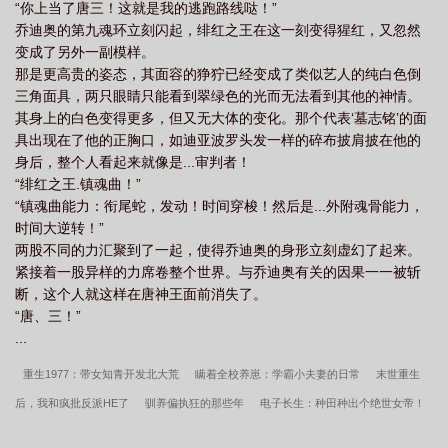
“你上当了唐三！这就是我的逃跑路线哒！”
乔迪奥的第九魂环立刻闪起，绯红之王在这一刻变得猩红，又忽然
变成了另外一副模样。
那是更高贵的姿态，其面容的狰狞已经变成了类似艺人的纯白色倒
三角面具，两只眼睛只能看到翠绿色的光而无法看到其他的神情。
其身上的白色变得更多，但又无大体的变化。那个代表‘墓志铭’的面
具出现在了他的正胸口，如迪亚波罗头发一样的碎布披肩披在他的
身后，整个人看起来就像是...审判者！
“绯红之王.镇魂曲！”
“镇魂曲能力：衔尾蛇，发动！时间穿梭！然后是...外附魂骨能力，
时间大逆转！”
两股不同的力汇聚到了一起，使得乔迪奥的身形立刻虚幻了起来。
紧接着一股异样的力席卷整个世界。与乔迪奥有关的因果一一被斩
断，这个人就这样在唐神王面前消失了。
“唐、三！”
...
重生1977：带女知青开发北大荒
瞒着全校养崽：学霸小夫妻的日常
末世重生
后，我和疯批反派HE了
驯养偏执狂的那些年
电子长生：种田种出个绝世女帝！
冰山学姐？呵呵，我选择直接白给
杨晨杨柔桃源医仙不风流
撩了死对头之后