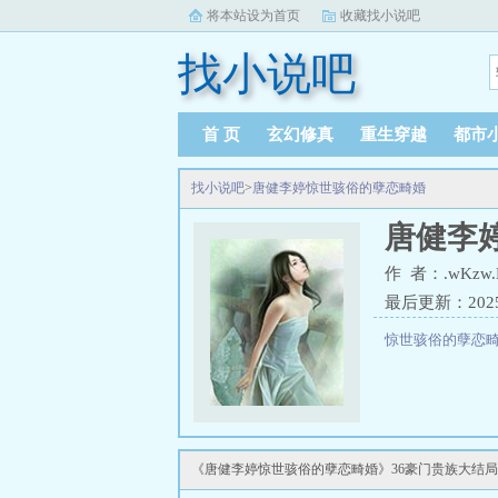
将本站设为首页
收藏找小说吧
找小说吧
首 页
玄幻修真
重生穿越
都市
找小说吧
>
唐健李婷惊世骇俗的孽恋畸婚
唐健李
作 者：.wKzw.
最后更新：2025-0
惊世骇俗的孽恋
《唐健李婷惊世骇俗的孽恋畸婚》36豪门贵族大结