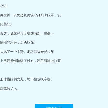
小说
得发抖，俊男趁机提议让她戴上眼罩，说
的美好。
善诱，说这样可以增加情趣，也是一
情郎的雅兴，点头应允。
头比了一个手势。那名高级会员是年
上从隔壁悄悄潜了过来，蹑手蹑脚地打开
玉体横陈的女儿，忍不住抚摸亲吻。
察觉换了人。