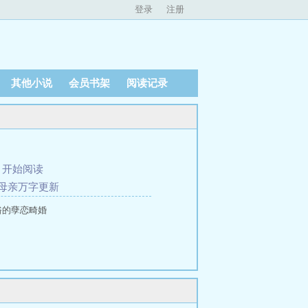
登录
注册
其他小说
会员书架
阅读记录
、
开始阅读
局母亲万字更新
俗的孽恋畸婚