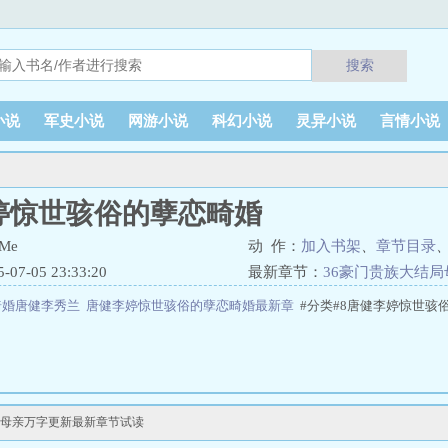
搜索
小说
军史小说
网游小说
科幻小说
灵异小说
言情小说
婷惊世骇俗的孽恋畸婚
Me
动 作：
加入书架
、
章节目录
7-05 23:33:20
最新章节：
36豪门贵族大结
畸婚唐健李秀兰
唐健李婷惊世骇俗的孽恋畸婚最新章
#分类#8唐健李婷惊世骇
局母亲万字更新最新章节试读