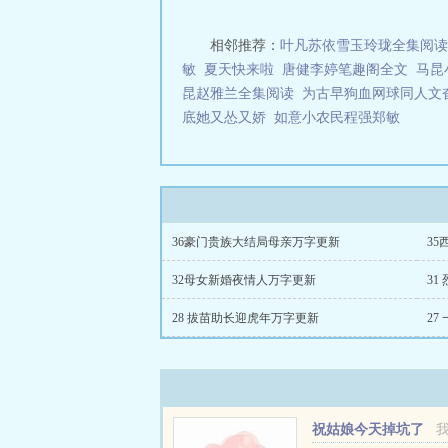
相邻推荐：
叶凡苏依雪玉玲珑全集阅读
敏
夏天快来啦
唐健李婷笔趣阁全文
马昆
昆赵雅兰全集阅读
为古早狗血网球同人文
底她又怂又娇
如意小农民程强郑敏
36豪门贵族大结局母亲万字更新
3
32母女新婚夜情人万字更新
31
28 拔苗助长迎虎年万字更新
27
祝姑娘今天掉坑了