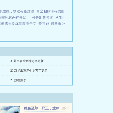
他成瘾，糙汉夜夜红温
青峦胭脂痕程强郑
养哪吒这杀神开始！
可是她超强诶
马昆小
苏依雪玉玲珑笔趣阁全文
奔向她
咸鱼假卧
33养生会馆女神万字更新
29 新星出道迎七夕万字更新
25 投桃报李
绝色至尊：邪王，放肆
路非