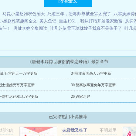
阅读全文
马昆小昆赵雅权色滔天
死遁三年，恶毒师尊被全宗团宠了
八零换嫁诱
小昆赵雅笔趣阁全文
美人鱼记
重生1961，我从打猎开始发家致富
从饲
奋斗！
唐健李婷全集阅读
叶凡苏依雪玉玲珑嫂子我真不是傻子了
叶凡
《唐健李婷惊世骇俗的孽恋畸婚》最新章节
5西山行宫迎五一万字更新
34商业帝国愚人万字更新
 烈士遗孀元宵万字更新
30 警察故事迎兔年万字更新
 一网打尽迎双旦万字更新
26 通家之好
已完结热门小说推荐
我想吃肉
夫君我又挂了
不明就里