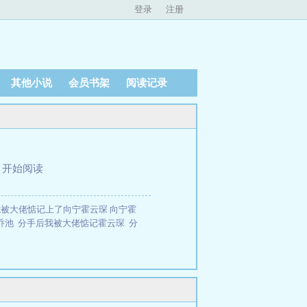
登录
注册
其他小说
会员书架
阅读记录
、
开始阅读
被大佬惦记上了向宁霍云琛 向宁霍
乔池
分手后我被大佬惦记霍云琛
分