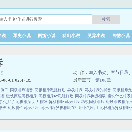
搜索
小说
军史小说
网游小说
科幻小说
灵异小说
言情小说
斥
吃
动 作：
加入书架
、
章节目录
8-01 02:47:35
最新章节：
第108章
的例子
同极相斥读音
同极相斥毛肚好吃
异极相斥
同极相斥的拼音
同极相斥
英语
磁铁原理同极相斥
同极相斥by毛肚好吃
同极相斥异极相吸
磁铁什么相吸
怎么拼写
同极相斥 文人相轻
异极相吸同极相斥
磁铁同极相斥
磁铁相吸相斥
感线
磁铁特性同极相斥
同极相斥异极相吸在生活中的应用
同极相斥异极相吸
极相斥
同极相斥异极相吸的原理
#分类#3同极相斥