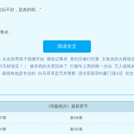
也玩不好，是真的耶。”
岸...
阅读全文
：从女扮男装干团播开始
褪色记事录
青剑宗修行纪事
主角攻的火葬场去
叫天材地宝！！
被杀死的夫君回来了
打败年上男的唯一办法
万人迷炮
撬墙角他是专业的
白马哥哥是咒术警察
清冷受装乖钓豪门顶A后
前女
《同极相斥》最新章节
07章
第106章
03章
第102章