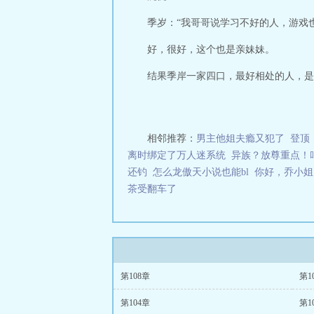
季岁：“我哥哥说学习不好的人，游戏
好，很好，这个也是亲妹妹。
结果季岸一家四口，最好相处的人，是季
相邻推荐：
男主他姐夫瘾又犯了
登顶
离时绑定了万人迷系统
异族？放尊重点！
还钓
怎么龙傲天小说也能bl
你好，乔小姐
茶受翻车了
第108章
第1
第104章
第1