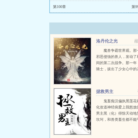
第100章
第9
洛丹伦之光
魔兽争霸世界观。那
邪恶侵蚀的兽人，发动了
间的第二次战争。那一年
骑士，拔出了少女心中的
上了传播光明和正义的道
以上都是废话，其实这并
正经故事。英雄不会救美
拯救男主
还会爱上凹凸曼...
鬼畜痴汉偏执黑莲花
化攻道神经病爱上我怒放
男主黑（化）得惊天动地
坎坷，和兽类畜生都不能
坐，受尽欺辱挨尽白眼。
对活着，感到力不从心的