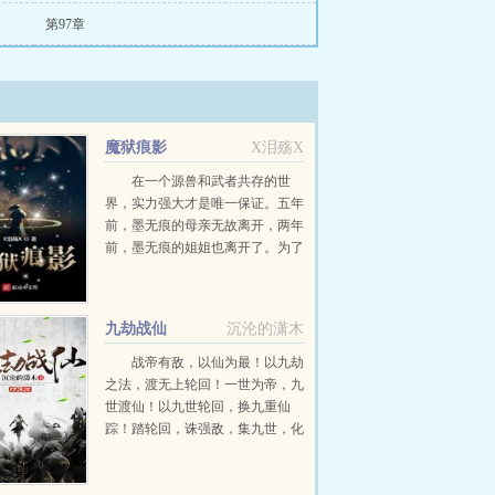
第97章
魔狱痕影
X泪殇X
在一个源兽和武者共存的世
界，实力强大才是唯一保证。五年
前，墨无痕的母亲无故离开，两年
前，墨无痕的姐姐也离开了。为了
找到自己的母亲和姐姐，墨无痕以
凡域普通人的资质，创立魔狱组
织。为了能够和母亲姐姐，一家人
九劫战仙
沉沦的潇木
快乐地在一起，他不断...
战帝有敌，以仙为最！以九劫
之法，渡无上轮回！一世为帝，九
世渡仙！以九世轮回，换九重仙
踪！踏轮回，诛强敌，集九世，化
金仙！吾乃，九劫战仙！...