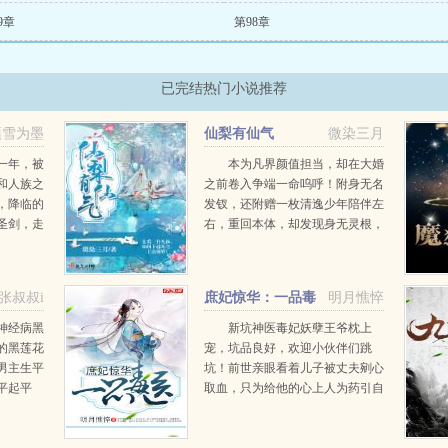
9章
第98章
已完结热门小说推荐
蘸雪为墨
仙梨有仙气
微染三月
一年，被
本为凡界颜值担当，却在大婚
和人族之
之前卷入争端一命呜呼！附身无名
，降临的
发钗，还附赠一枚清逸少年陪伴左
圣剑，走
右，重回本体，却发现身无灵根，
路好吧，
所有的修炼功法俱不能用？咦？那
不是什么
体内源源不断的灵气是怎么回事？
女，怪兽
且看一介凡体，如何下通凡尘上达
张叔叔i
庶妃惊华：一品毒
明月憔悴
仙界！...
医
神经病黑
新坑神医毒妃妖孽王爷枕上
的黑莲花
宠，坑品良好，欢迎小伙伴们跳
男主生平
坑！前世亲眼看着儿子被丈夫剜心
平起平
取血，只为给他的心上人为药引自
在他终于
己被亲如姐妹的侍女挖眼割舌，强
时候，一
灌毒酒，魂丧九泉再次睁眼，她是