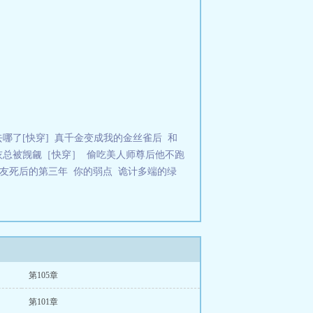
哪了[快穿]
真千金变成我的金丝雀后
和
灰总被觊觎［快穿］
偷吃美人师尊后他不跑
友死后的第三年
你的弱点
诡计多端的绿
第105章
第101章