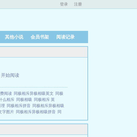
登录
注册
其他小说
会员书架
阅读记录
、
开始阅读
免费阅读
同极相斥异极相吸英文
同极
什么相斥
同极相吸
同极相斥 英
原理
同极相斥拼音
同极相斥异极相吸
文字图片
同极相斥异极相吸拼音
同