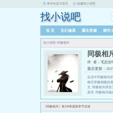
将本站设为首页
收藏找小说吧
找小说吧
首 页
玄幻修真
重生穿越
都市
找小说吧
>
同极相斥
同极相
作 者：毛肚好
最后更新：2025-0
生活中同极相斥
相斥异极相吸的
文
同极相斥拼音
英语
同极相斥磁
极相斥by
电池同
《同极相斥》第108章最新章节试读