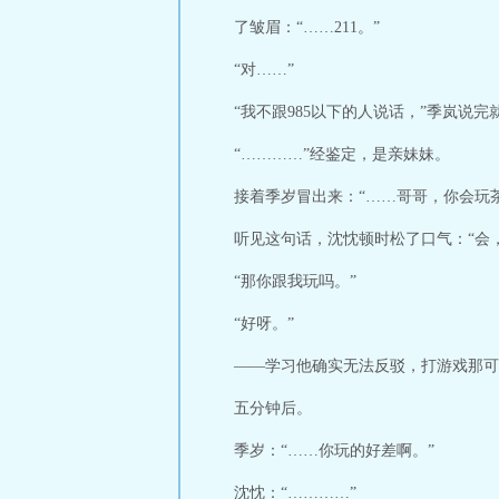
了皱眉：“……211。”
“对……”
“我不跟985以下的人说话，”季岚说完
“…………”经鉴定，是亲妹妹。
接着季岁冒出来：“……哥哥，你会玩
听见这句话，沈忱顿时松了口气：“会
“那你跟我玩吗。”
“好呀。”
——学习他确实无法反驳，打游戏那可
五分钟后。
季岁：“……你玩的好差啊。”
沈忱：“…………”