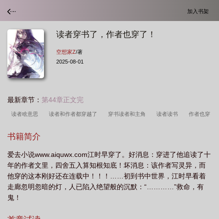
加入书架
读者穿书了，作者也穿了！
空想家Z
/著
2025-08-01
最新章节：
第44章正文完
读者啥意思
读者和作者都穿越了
穿书读者和主角
读者读书
作者也穿
了一件衣服
读者和作者穿书
读者穿越到里
读者穿书了作者也穿了
读者
书籍简介
扮演系统[穿书
穿书者是什么意思
读者和作者一起穿书了
穿到读者寄的同
爱去小说www.aiquwx.com江时早穿了。好消息：穿进了他追读了十
文里怎么破
读者讲的是什么东西
作者和读者穿书
年的作者文里，四舍五入算知根知底！坏消息：该作者写灵异，而
他穿的这本刚好还在连载中！！！……初到书中世界，江时早看着
走廊忽明忽暗的灯，人已陷入绝望般的沉默：“…………”救命，有
鬼！