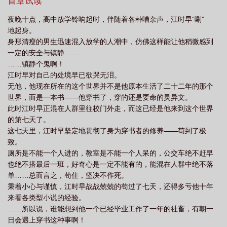
首章试读
夜晚十点，高中放学铃响起时，伴随着各种嘈杂声，江时早“唰”
地起身。
身形清瘦的男生迅速混入放学的人潮中，仿佛这样能让他稍微感到
一定的安全与镇静……
……镇静个鬼啊！
江时早对自己的处境早已欲哭无泪。
无他，他现在所在的这个世界并不是他原本生活了二十二年的那个
世界，而是一本书——他穿书了，穿的还是要命的灵异文。
此时江时早正混在人群里往校门外走，而这已经是他来到这个世界
的第七天了。
这七天里，江时早坚定地贯彻了身为穿书者的修养——苟到了极
致。
厕所是不能一个人进的，教室是不能一个人呆的，公交车绝不赶早
也绝不搭最后一班，好奇心是一定不能有的，能混在人群中绝不落
单……总而言之，苟住，坚决不作死。
秉着小心与谨慎，江时早战战兢兢的苟过了七天，还得多亏他十年
来看各类型小说的经验。
……所以说，谁能想到他一个已经毕业工作了一年的社畜，有朝一
日会遇上穿书这种事啊！