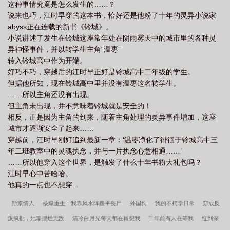
这种事情究竟是怎么发生的……？
说来也巧，江时早穿的这本书，恰好还是他粉了十年的灵异小说家
abyss正在连载的新书《铃城》。
小说讲述了发生在铃城这座常年处在阴雨雾天中的城市里的各种灵
异神怪事件，并以转学生主角“温枣”
转入铃城高中作为开端。
好巧不巧，穿越后的江时早正好是铃城高中二年级的学生。
但据他所知，现在铃城高中里并没有温枣这名转学生。
……所以主角还没有出现。
但主角未出现，并不意味着铃城就是安全的！
相反，正是因为主角的到来，随着主角处理的灵异事件增加，这座
城市才逐渐安全了起来……
穿越前，江时早刚好追到最新一章：‘温枣净化了徘徊于铃城高中三
年二班教室中的灵魂执念，并与一片执念心意相通……’
……所以他穿入这个世界，是触发了什么十年书粉大礼包吗？
江时早心中苦哈哈。
他真的一点也不想穿...
斯京情人
核爆重生：我靠风水阵摆平丧尸
外国狗
我的不柯学日常
穿成反
派疯批，她靠摆烂无敌
清冷白月光每天都在肖想我
千年前有人在等我
红到深