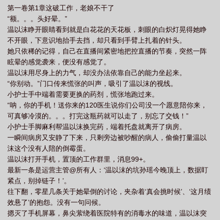
第一卷第1章这破工作，老娘不干了
“额。。。头好晕。”
温以沫睁开眼睛看到就是白花花的天花板，刺眼的白炽灯晃得她睁
不开眼，下意识地抬手去挡，却只看到手臂上扎着的针头。
她只依稀的记得，自己在直播间紧密地把控直播的节奏，突然一阵
眩晕的感觉袭来，便没有感觉了。
温以沫用尽身上的力气，却没办法依靠自己的能力坐起来。
“你别动。”门口传来慌张的叫声，吸引了温以沫的视线。
小护士手中端着需要更换的药剂，慌张地跑过来。
“呐，你的手机！送你来的120医生说你们公司没一个愿意陪你来，
可真够冷漠的。。。打完这瓶药就可以走了，别忘了交钱！”
小护士手脚麻利帮温以沫换完药，端着托盘就离开了病房。
一瞬间病房又安静了下来，只剩旁边被吵醒的病人，偷偷打量温以
沫这个没有人陪的倒霉蛋。
温以沫打开手机，置顶的工作群里，消息99+。
最新一条是运营主管@所有人：‘温以沫的坑孙瑶今晚顶上，数据盯
紧点，别掉链子！’。
往下翻，零星几条关于她晕倒的讨论，夹杂着‘真会挑时候’、‘这月绩
效悬了’的抱怨。没有一句问候。
摁灭了手机屏幕，鼻尖萦绕着医院特有的消毒水的味道，温以沫突