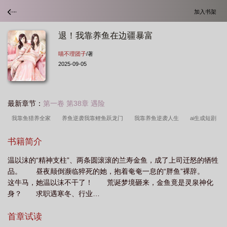
加入书架
退！我靠养鱼在边疆暴富
喵不理团子
/著
2025-09-05
最新章节：
第一卷 第38章 遇险
我靠鱼猎养全家
养鱼逆袭我靠鲤鱼跃龙门
我靠养鱼逆袭人生
ai生成短剧
我靠养鱼养活全家人动漫在线观
我靠渔猎养全家
我靠养鱼发家致富
书籍简介
温以沫的“精神支柱”、两条圆滚滚的兰寿金鱼，成了上司迁怒的牺牲
品。 昼夜颠倒濒临猝死的她，抱着奄奄一息的“胖鱼”裸辞。
这牛马，她温以沫不干了！ 荒诞梦境砸来，金鱼竟是灵泉神化
身？ 求职遇寒冬、行业…
首章试读