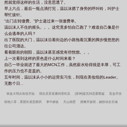
然就觉得这样的生活，没意思透了。
早上六点，最后一瓶点滴打完，温以沫摁了身旁的呼叫铃，叫护士
帮忙拔针。
“出门左转缴费。”护士递过来一张缴费单。
温以沫人不住的摇头。。。这究竟多怕自己跑了？难道自己像是什
么会逃单的人吗？
出了医院的大门，温以沫沿着街边的小路拖着沉重的脚步慢悠悠的
往公司溜达。
看着眼前的朝阳，温以沫甚至感觉有些恍惚。。。
上一次看到这样的景色是什么时间来着？
自己一毕业就进了最大的MCN工作，虽然薪水给得很是丰厚，可工
作的压力也不是盖的。
五年时间，温以沫从小小的运营实习生，到现在美妆组的Leader。
无数个日...
铁血大明从衙役开始
我在灵异直播间里吃瓜
[原神]提瓦特恋爱图鉴
盲盒开挂
惊艳八零，霍团长昼思夜哄
掌中娇纵
天山画壁
摆摊开饭馆，她惊动全京城
净土十疑论
斗破：练假成真，开局厄难毒体
我的老婆是不死的黑蛇
修仙模
拟器
我的老婆是妲己
白月光和替身联手整顿虐文[娱乐圈]
流放苦？当家主母怎
么发疯就暴富
微生[七十年代]
饕餮食肆
逃不掉！司爷你老婆又跑了
少女，