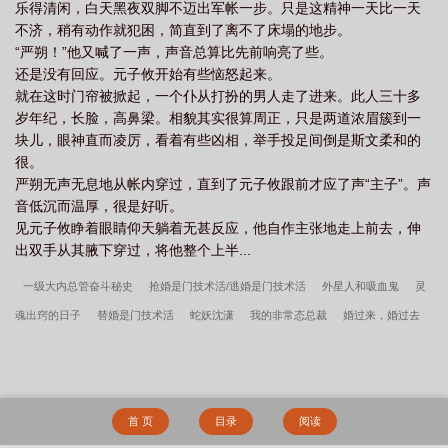
乐得清闲，白天黑夜双脚不迈出军帐一步。只是这精神一天比一天
不济，稍有动作就犯困，简直到了离不了床塌的地步。
“严朔！”他又喊了一声，声音总算比先前响亮了些。
还是没有回应。元子攸开始有些恼怒起来。
就在这时门帘被掀起，一个仆从打扮的男人走了进来。此人三十多
岁年纪，长脸，高鼻梁。相貌其实很算周正，只是两道浓眉簇到一
块儿，眼神直而凌厉，看着有些凶相，举手投足间倒是斯文柔和的
很。
严朔无声无息地从帐内穿过，直到了元子攸跟前才应了声“主子”。声
音低沉而温厚，很是好听。
见元子攸睁着眼睛仰天躺着无甚反应，他自作主张地走上前去，伸
出双手从其腋下穿过，将他整个上半...
一级大内总管奋斗秘史
抢婚是门技术活/逃婚是门技术活
外星人和吸血鬼
灵
魂出窍的日子
替婚是门技术活
蛇妖沈潇
我的非常态总裁
婚过来，婚过去
candy【CP完结】】
他为什么总是想分手
酥进了骨头里
四喜临朕
危险情
歌
离婚是门技术活
废铁abo【CP完结】】
春归梦/驯养
金主
校园里的小
混混都干过什么令人震惊的事？
剧组
引起大神注意的正确方式[王者荣耀]
林川
首 页
目录
阅读
柳芸娘边军悍卒完结版+番外
特别嗲徐斯礼时知渺结局
徐斯礼时知渺笔趣阁
徐