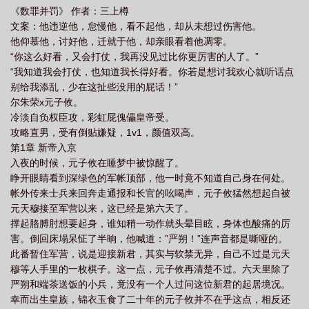
《数罪并罚》 作者：三上樽
了
数罪并罚 全本大结局
数罪并罚是叠加还是取高
数罪并罚
数罪并罚
文案：他违逆他，怠慢他，看不起他，却从未想过伤害他。
推文
数罪并罚什么故事
数罪并罚长佩
数罪并罚by了了
他仰慕他，讨好他，迁就于他，却亲眼看着他凋零。
“你这么好看，又会打仗，我再没见过比你更厉害的人了。”
“我知道我会打仗，也知道我长得好看。你若是想讨我欢心就听话点
别给我添乱，少在这扯些没用的屁话！”
尔朱荣x元子攸。
冷淡自负权臣攻，彩虹屁傀儡皇帝受。
攻略直男，受有倒贴嫌疑，1v1，颜值双高。
第1章 新帝入京
入夜的时候，元子攸在睡梦中被惊醒了。
睁开眼睛看到深绿色的军帐顶部，他一时竟不知道自己身在何处。
帐外传来士兵来回奔走通报和长官的吆喝声，元子攸猛然想起自被
元天穆接至军营以来，这已经是第六天了。
撑起胳膊肘想要起身，谁知稍一动作就头晕目眩，身体也酸痛的厉
害。倒回床塌呆怔了半晌，他喊道：”严朔！”连声音都是嘶哑的。
此番暂住军营，说是迎接新君，其实与软禁无异，自己不过是元天
穆等人手里的一枚棋子。这一点，元子攸再清楚不过。六天里除了
严朔和端茶送饭的小兵，竟没有一个人过问这位新君的起居境况。
幸而出生皇族，锦衣玉食了二十年的元子攸并不在乎这点，相反还