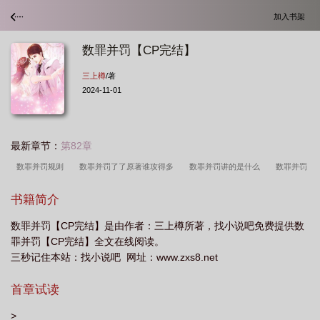
加入书架
数罪并罚【CP完结】
三上樽
/著
2024-11-01
最新章节：
第82章
数罪并罚规则
数罪并罚了了原著谁攻得多
数罪并罚讲的是什么
数罪并罚
全文
数罪并罚阅读
数罪并罚by了了首发
数罪并罚贴吧
数罪并罚
书籍简介
txt
数罪并罚专题整理
数罪并罚讲的什么
数罪并罚by了了免费阅读
数
数罪并罚【CP完结】是由作者：三上樽所著，找小说吧免费提供数
罪并罚by剧透
数罪并罚了了原著
数罪并罚by了了 pan
数罪并罚同人
罪并罚【CP完结】全文在线阅读。
文
数罪并罚by了了阅读
数罪并罚by了了 剧透
数罪并罚by了了讲的什
三秒记住本站：找小说吧 网址：www.zxs8.net
么
数罪并罚 了了 剧透
数罪并罚by了
数罪并罚简介
数罪并罚是好还是
首章试读
坏
数罪并罚剧透
数罪并罚全本大结局
数罪并罚谁是攻
数罪并罚by了
了在哪看
数罪并罚txt 在线阅读
数罪并罚是好事还是坏事
数罪并罚了
>