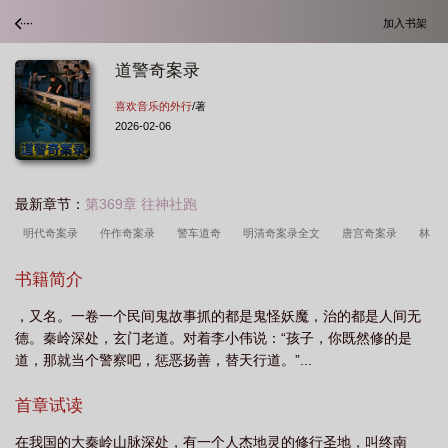
加入书架
道警奇案录
喜欢音乐的外行
/著
2026-02-06
最新章节：
第369章 往神社跑
明代奇案录
仵作奇案录
警车道奇
明清奇案录全文
唐宫奇案录
林
道奇案攻略
奇案单元录
书籍简介
，又名。一卷一个民间鬼故事抓的都是鬼怪妖魔，治的都是人间无
德。秦岭深处，玄门老道。对着李小伟说：“孩子，你既然修的是
道，那就当个警察吧，惩恶扬善，替天行道。”...
首章试读
在我国的大秦岭山脉深处，有一个人杰地灵的修行圣地，叫终南