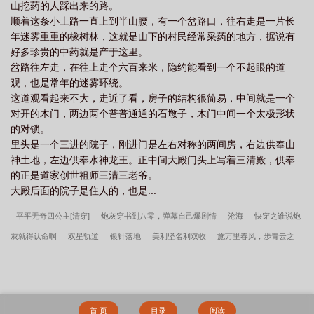
山挖药的人踩出来的路。
顺着这条小土路一直上到半山腰，有一个岔路口，往右走是一片长
年迷雾重重的橡树林，这就是山下的村民经常采药的地方，据说有
好多珍贵的中药就是产于这里。
岔路往左走，在往上走个六百来米，隐约能看到一个不起眼的道
观，也是常年的迷雾环绕。
这道观看起来不大，走近了看，房子的结构很简易，中间就是一个
对开的木门，两边两个普普通通的石墩子，木门中间一个太极形状
的对锁。
里头是一个三进的院子，刚进门是左右对称的两间房，右边供奉山
神土地，左边供奉水神龙王。正中间大殿门头上写着三清殿，供奉
的正是道家创世祖师三清三老爷。
大殿后面的院子是住人的，也是...
平平无奇四公主[清穿]
炮灰穿书到八零，弹幕自己爆剧情
沧海
快穿之谁说炮
灰就得认命啊
双星轨道
银针落地
美利坚名利双收
施万里春风，步青云之
志
羽晓梦藤萝
crush是阴郁男怎么办
风流贱仙，我有一根玄铁棒
八十年代
甜媳妇儿
我在顶流女团当团宠[穿书]
奈何弟弟是病娇
在贵族学院和死对头谈恋
爱
末世重生，我有一个桃源空间
蜗牛丧尸王和她的厨师长
婢女多娇
明天会
首 页
目录
阅读