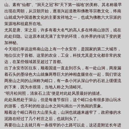
山。素有“仙都”、“洞天之冠”和“天下第一福地”的美称。其名称最早
出现在周朝，从汉朝开始，逐渐兴起道教和佛教等宗教文化，终南
山就成为中国道教文化的主要发祥地之一，也成为佛教六大宗派的
策源地和祖庭所在地。
尤其是唐、宋之后，许多有着大名气的高人多在终南山游历，或在
此处归隐。让这原本就充满了玄学的环境，在外界的传说下变的更
加神秘。
今天咱们单说这终南山边上有一个永安市，是国家的第二大城市，
地位仅次于首都。这里的农业，工业，科技尤其是文化都非常的发
达，在某些领域甚至超过了首都。
出了永安市区往东，顺着国道一直走到尽头，有一处山涧，两座漏
着石头的墨绿色大山就像两尊巨大的神相盘腿坐在一起，我们管这
两座山之间的山涧称为峪口，有一条小河从深山中的石岩上缓缓流
的下来，因为水很清，当地人称之为清峪河。
“明月松间照，清泉石上流”便是对此处风景最好的描述。
此处虽然处于深山，但是每逢节假日，这个峪口会有很多游山玩水
的游客，也不时的给这山水之间勾画出一片热闹的景象。
顺着这个峪口再往大山里头走，山涧也就越来越窄了，政府修的水
泥路在经过了几个村庄之后，也就到头了。
再要往山上去就只有一条很窄的小土路可以走，这还是附近长年进