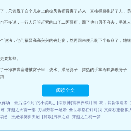
爷咱惹不起就躲，躲不起咱就迎头直上！紧紧的抱住四爷这根儿大粗腿！拳打钮祜
了，只管脱了自个儿身上的披风将福晋裹了起来，直接拦腰抱起了人，另
也不多说，一行人只管赶紧的出了二阿哥府，回了他们贝子府去，另派人
个说法，他们福晋高高兴兴的去赴宴，然再回来便只剩下半条命了，她钮
更要紧些。
了干净衣裳塞进被窝子里，烧水、灌汤婆子、搓热的手掌给映娆暖身子，
...
阅读全文
火葬场，最后追不到”的小说呢_
[综原神]雷神养成计划
我，装备锻造者
逢君
穿越之天雷一部
万里芳菲一场婚
全世界都在针对我
文豪标志物拟
悍妃：王妃爆笑驯夫记
[韩娱]男神之路
穿越之兰柯一梦