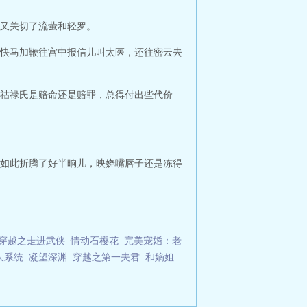
绿，脚踢乌拉那拉，活就要活...
又关切了流萤和轻罗。
快马加鞭往宫中报信儿叫太医，还往密云去
祜禄氏是赔命还是赔罪，总得付出些代价
如此折腾了好半晌儿，映娆嘴唇子还是冻得
穿越之走进武侠
情动石樱花
完美宠婚：老
人系统
凝望深渊
穿越之第一夫君
和嫡姐