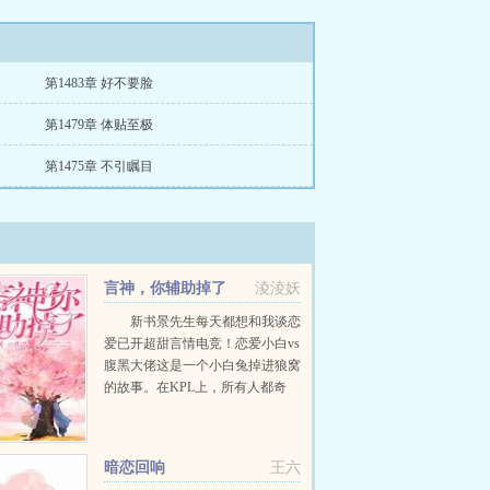
第1483章 好不要脸
第1479章 体贴至极
第1475章 不引瞩目
言神，你辅助掉了
淩淩妖
新书景先生每天都想和我谈恋
爱已开超甜言情电竞！恋爱小白vs
腹黑大佬这是一个小白兔掉进狼窝
的故事。在KPL上，所有人都奇
怪，不应该是由辅助保护队友
吗？！怎么一个辅助被保护的死不
掉？！！沈言心上的人，当然是被
暗恋回响
王六
用来保护的。...