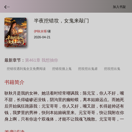
加入书架
半夜挖错坟，女鬼来敲门
伊秋水呀
/著
2026-04-21
最新章节：
第461章 我想抽你
挖错坟遇到鬼全文免费阅读
挖错坟撞上鬼
挖坟挖出鬼虐
挖坟挖出鬼
32
挖坟挖出鬼 完整版
半夜挖坟的民间故事
半夜挖错坟
女鬼来敲门
书籍简介
TXT文件
挖坟挖出鬼补车
挖错坟遇到鬼全文
挖坟挖出鬼63
半夜挖坟女
耿秋月是我的女神。她活着时经常嘲讽我：陈元宝，你人不好，嘴
鬼敲门
挖坟挖出鬼33
半夜挖错坟女鬼来敲门
半夜挖坟寻尸骨
挖坟挖
不甜，长得磕碜还没钱，阴沟里的癞蛤蟆，离本姑娘远点。而她死
出鬼20
半夜挖坟墓
挖了女鬼的坟
半夜坟地遇鬼故事
女鬼来敲门什么
后开始疯狂跪舔我：元宝哥哥，你人又好，嘴又甜，长得超帅还有
意思
钱，我梦里的男神，快到本姑娘碗里来。元宝哥哥，快让我附在你
身上啊，只有你这个双魂体，才能不让我魂飞魄散。元宝哥哥，一
起修炼啊，驱鬼降魔，咱们一...