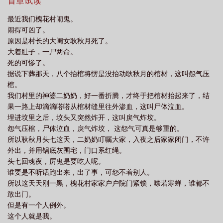
首章试读
最近我们槐花村闹鬼。
闹得可凶了。
原因是村长的大闺女耿秋月死了。
大着肚子，一尸两命。
死的可惨了。
据说下葬那天，八个抬棺将愣是没抬动耿秋月的棺材，这叫怨气压
棺。
我们村里的神婆二奶奶，好一番折腾，才终于把棺材抬起来了，结
果一路上却滴滴嗒嗒从棺材缝里往外渗血，这叫尸体泣血。
埋进坟里之后，坟头又突然炸开，这叫戾气炸坟。
怨气压棺，尸体泣血，戾气炸坟， 这怨气可真是够重的。
所以耿秋月头七这天，二奶奶叮嘱大家，入夜之后家家闭门，不许
外出，并用锅底灰围宅，门口系红绳。
头七回魂夜，厉鬼是要吃人呢。
谁要是不听话跑出来，出了事，可怨不着别人。
所以这天天刚一黑，槐花村家家户户院门紧锁，噤若寒蝉，谁都不
敢出门。
但是有一个人例外。
这个人就是我。