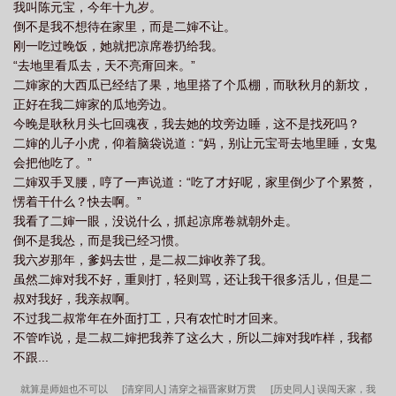
我叫陈元宝，今年十九岁。
倒不是我不想待在家里，而是二婶不让。
刚一吃过晚饭，她就把凉席卷扔给我。
“去地里看瓜去，天不亮甭回来。”
二婶家的大西瓜已经结了果，地里搭了个瓜棚，而耿秋月的新坟，
正好在我二婶家的瓜地旁边。
今晚是耿秋月头七回魂夜，我去她的坟旁边睡，这不是找死吗？
二婶的儿子小虎，仰着脑袋说道：“妈，别让元宝哥去地里睡，女鬼
会把他吃了。”
二婶双手叉腰，哼了一声说道：“吃了才好呢，家里倒少了个累赘，
愣着干什么？快去啊。”
我看了二婶一眼，没说什么，抓起凉席卷就朝外走。
倒不是我怂，而是我已经习惯。
我六岁那年，爹妈去世，是二叔二婶收养了我。
虽然二婶对我不好，重则打，轻则骂，还让我干很多活儿，但是二
叔对我好，我亲叔啊。
不过我二叔常年在外面打工，只有农忙时才回来。
不管咋说，是二叔二婶把我养了这么大，所以二婶对我咋样，我都
不跟...
就算是师姐也不可以
[清穿同人] 清穿之福晋家财万贯
[历史同人] 误闯天家，我