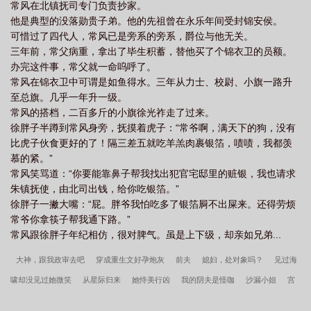
常风在北镇抚司专门负责抄家。
他是典型的没落勋贵子弟。他的先祖曾在永乐年间受封锦安侯。
可惜过了四代人，常风已是旁系的旁系，爵位与他无关。
三年前，常父病重，拿出了毕生积蓄，替他买了个锦衣卫的员额。
办完这件事，常父就一命呜呼了。
常风在锦衣卫中可谓是如鱼得水。三年从力士、校尉、小旗一路升
至总旗。几乎一年升一级。
常风的搭档，二百多斤的小旗徐光祚走了过来。
徐胖子半蹲到常风身旁，抚摸着虎子：“常爷啊，满天下的狗，没有
比虎子伙食更好的了！隔三差五就吃羊羔肉裹银箔，啧啧，我都羡
慕的紧。”
常风笑骂道：“你要能靠鼻子帮我找出犯官宅邸里的赃银，我也请求
朱镇抚使，由北司出钱，给你吃银箔。”
徐胖子一撇大嘴：“屁。胖爷我怕吃多了银箔屙不出屎来。还得劳烦
常爷你拿筷子帮我通下路。”
常风跟徐胖子年纪相仿，很对脾气。虽是上下级，却亲如兄弟...
大神，跟我政审去吧
穿成重生文好孕炮灰
前夫
媳妇，处对象吗？
见过海
啸却没见过她微笑
从星际归来
她恃美行凶
我的阴夫是怪咖
沙漏小姐
宫
主和掌门都失忆了
快穿之毒妇
诡异副本：给鬼剃姆巴佩同款寸头
灵棺夜行