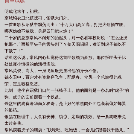
穷尽一生追求的，只有八个字——邪不压正，天下太平。
首章试读
费
我在锦衣卫打工的日子txt
我在锦衣卫负责抄家的日子百度百科
我在锦
明成化末年，初秋。
衣卫负责抄家的日子txt
京城锦衣卫北镇抚司，诏狱大门外。
一首匪歌从诏狱中飘荡而出：“十万大山高又高，打把火钳插在腰。
哪家姑娘不嫁我，关起四门把火烧！”
二十岁的总旗常风不耐烦的抬起头，对一名看牢校尉说：“怎么还没
把那个广西叛匪头子的舌头割了？整天唱唱唱，难听到虎子都吃不
下饭了！”
话虽这么说，常风内心却觉得这首匪歌颇为豪放。那位叛匪头子比
处处谨小慎微的他活得洒脱。
常风英俊、高大，一身飞鱼服更显出他的身份不俗。
锦衣卫中，百户才有资格穿飞鱼，配绣春。常风一个总旗得此殊
荣，定是破格恩赏。
此刻，他坐在诏狱门口的一张椅子上。他的面前是一条名叫“虎子”的
狗。虎子的面前摆着一个铁盆。
铁盆里的狗食奢华而又稀奇，是上好的羊羔肉外面包裹着薄如蝉翼
的银箔。
银箔在医理中，人食有安神、镇惊、定痫的功效。给一条狗吃未免
太过奢侈。
常风摸着虎子的脑袋：“快吃吧。吃饱饭，一会儿好跟着我干活儿。”