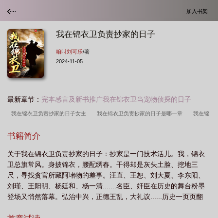
加入书架
我在锦衣卫负责抄家的日子
咱叫刘可乐
/著
2024-11-05
最新章节：
完本感言及新书推广我在锦衣卫当宠物侦探的日子
我在锦衣卫负责抄家的日子女主
我在锦衣卫负责抄家的日子是哪一章
我在锦
衣卫打工的日子女主
我在锦衣卫负责抄家的日子TXT
我在锦衣卫负责抄家的日
书籍简介
子 爱奇艺
我在锦衣卫负责抄家的日子 备案公示
我在锦衣卫负责抄家的日子有
关于我在锦衣卫负责抄家的日子：抄家是一门技术活儿。我，锦衣
女主吗
在锦衣卫打工的日子
我在锦衣卫负责抄家的日子 影视版权
我在锦
卫总旗常风。身披锦衣，腰配绣春。干得却是灰头土脸、挖地三
衣卫负责抄家的日子电视剧
我在锦衣卫负责抄家的日子女主是谁
我在锦衣卫负
尺，寻找贪官所藏阿堵物的差事。汪直、王恕、刘大夏、李东阳、
责抄家的日子是穿越吗
我在锦衣卫负责抄家的日子笔趣阁
我在锦衣卫负责抄家
刘瑾、王阳明、杨廷和、杨一清.......名臣、奸臣在历史的舞台粉墨
登场又悄然落幕。弘治中兴，正德王乱，大礼议......历史一页页翻
的日子百度
我在锦衣卫负责抄家的日子mp3
我在锦衣卫负责抄家的日子免费阅
过。常风隐于历史的幕后，历经成华、弘治、正德、嘉靖四朝。他
读
我在锦衣卫负责抄家的日子 咱叫刘可乐
我在锦衣卫负责抄家的日子免