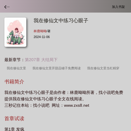
加入书架
我在修仙文中练习心眼子
林鹿呦呦
/著
2024-11-06
最新章节：
第207章 大结局下
我在修仙文里
我在修仙文里开甜品铺子免费阅读
我在修仙文里当杠精穿
书
我在修仙文里当杠精[穿书
我在修仙文里开甜品铺子笔趣阁
我在修仙文
书籍简介
里当杠精全文免费阅读
我在修仙文里开甜品店
我在修仙文里当团宠[穿
我在修仙文中练习心眼子是由作者：林鹿呦呦所著，找小说吧免费
书
我在修仙文里当杠精免费阅读
我在修仙文里开甜品铺子作者傅支支
提供我在修仙文中练习心眼子全文在线阅读。
三秒记住本站：找小说吧 网址：www.zxs8.net
首章试读
第1章 发疯