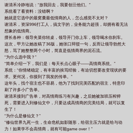
谢清禾冷静地说：“放我回去，我要创亖他们。”
系统看了看资料：没错啊？
她就是它选中的最窝囊最低情商的人，怎么感觉不太对？
谢清禾，资深996打工人，搞文字的，业务能力超强，却拥有着无法
想象的低情商。
擅长各种：领导夹菜你转桌，领导开门你上车，领导喝水你刹车。
这次，甲方让她改稿了36版，她张口辩驳一句，反而让领导勃然大
怒，骂了她整整两个小时，简直是低情商界的泥石流。
“为什么选中我？”
“简单介绍一下，我们是：每天长点心眼子——高情商系统。”
系统：“你情绪稳定，有丰富的挨骂经验，有迫切想要改变现状的要
求。更何况，你接到了我发的传单。”
这年头，找个宿主也不容易，他为了找到完美匹配的宿主，特意印
刷了许多小广告单。
谢清禾接到广告单，对高情商练习有兴趣，之后她被加班压榨猝
死，需要进入到修仙文中，只要达成高情商的完美结局，就可以复
生了！
“为什么是修仙文？”
“修仙世界九死一生，生命危机如影随形，给宿主压力就是给与动
力！如果学不会高情商，就有可能game over！”