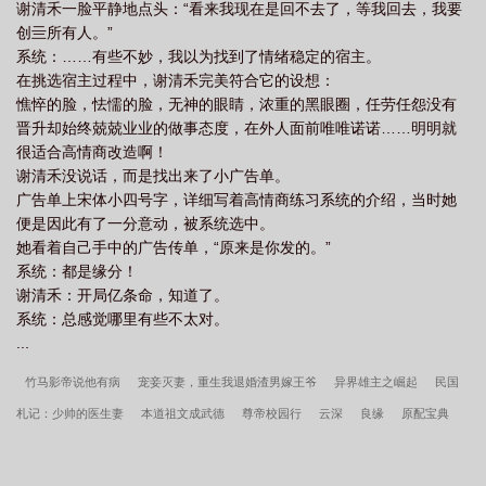
谢清禾一脸平静地点头：“看来我现在是回不去了，等我回去，我要
创亖所有人。”
系统：……有些不妙，我以为找到了情绪稳定的宿主。
在挑选宿主过程中，谢清禾完美符合它的设想：
憔悴的脸，怯懦的脸，无神的眼睛，浓重的黑眼圈，任劳任怨没有
晋升却始终兢兢业业的做事态度，在外人面前唯唯诺诺……明明就
很适合高情商改造啊！
谢清禾没说话，而是找出来了小广告单。
广告单上宋体小四号字，详细写着高情商练习系统的介绍，当时她
便是因此有了一分意动，被系统选中。
她看着自己手中的广告传单，“原来是你发的。”
系统：都是缘分！
谢清禾：开局亿条命，知道了。
系统：总感觉哪里有些不太对。
...
竹马影帝说他有病
宠妾灭妻，重生我退婚渣男嫁王爷
异界雄主之崛起
民国
札记：少帅的医生妻
本道祖文成武德
尊帝校园行
云深
良缘
原配宝典
恐怖直播
猛一相亲指南
当病弱竹马分化成最强A
快穿武则天：拯救花式男
神
人有五名，迫害其四[崩铁]
天敌一对
珠宫贝阙
大宋出了个武皇帝
贵族