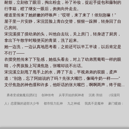
耐烦，立刻收了眼泪，掏出粉盒，补了补妆，捉起手提包和藤制的
行李箱，瞪了继女一眼后，匆匆向外走去。
楼道里传来了她娇嫩的呼唤声：“哎呀，来了来了！侬别急嘛！”
屋子里一片安静，宋浣芸脸上青白交替，狠狠一跺脚，转身回了自
己房间。
宋浣溪摸了摸幼弟的头，叫他自去玩，关上房门，转身进了厨房，
拿出下午散学时顺便买的青菜，洗了起来。
她一边洗，一边认真地思考着，之前还可以半工半读，以后肯定是
不行了——
衣摆突然传来了下坠感，她低头看去，对上了幼弟黑葡萄一样的眼
睛，小男孩脸上写满焦急，张嘴却说不出话。
宋浣溪立刻甩了甩手上的水，蹲了下去，平视弟弟的双眼，柔声
道：“别急，忘了阿姐说的了吗？先张大嘴巴，像喝牛奶一样——”
文仔焦急的神色缓和许多，他听话的张大嘴巴，啊啊两声，终于能...
勇者变成魅魔后[西幻]
创神传奇
从零开始的弑神者
沉夜·刑侦
（综漫同
人）恋爱脑的迹部大少爷
都市怪力乱神
九之神戒
我真不是魔神
豪门暖婚：
枭爷宠妻上瘾
玄学真人秀[无限]
虫星第一心理治疗师
公主大人要出嫁
渣攻
甜宠白月光[快穿]
穿成三位大佬的狗子
重生之相府嫡女
我爸是星际穿来的巨佬
O
臣等奉旨成婚
东方综漫录
男主他非要反派HE[穿书]
身为咒回cos的我们