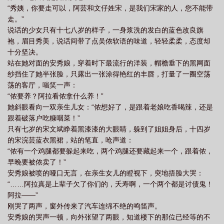
“秀姨，你要走可以，阿芸和文仔姓宋，是我们宋家的人，您不能带
流从大文豪开始 迷路的龙
港娱顶流从大文豪开始类似
顶流巨星从c位开
走。”
始
顶流从娱乐圈开始
从顶流到顶丑
娱乐顶流崛起
说话的少女只有十七八岁的样子，一身浆洗的发白的蓝色改良旗
袍，眉目秀美，说话间带了点吴侬软语的味道，轻轻柔柔，态度却
十分坚决。
站在她对面的安秀娘，穿着时下最流行的洋装，帽檐垂下的黑网面
纱挡住了她半张脸，只露出一张涂得艳红的丰唇，打量了一圈空荡
荡的客厅，嗤笑一声：
“侬要养？阿拉看侬拿什么养！”
她斜眼看向一双亲生儿女：“侬想好了，是跟着老娘吃香喝辣，还是
跟着破落户吃糠咽菜！”
只有七岁的宋文斌睁着黑漆漆的大眼睛，躲到了姐姐身后，十四岁
的宋浣芸蓝衣黑裙，站的笔直，呛声道：
“侬有一个鸡腿都要躲起来吃，两个鸡腿还要藏起来一个，跟着侬，
早晚要被侬卖了！”
安秀娘被喷的哑口无言，在亲生女儿的瞪视下，突地捂脸大哭：
“……阿拉真是上辈子欠了你们的，夭寿啊，一个两个都是讨债鬼！
阿拉——”
刚哭了两声，窗外传来了汽车连绵不绝的鸣笛声。
安秀娘的哭声一顿，向外张望了两眼，知道楼下的那位已经等的不