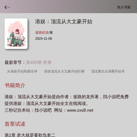
加入书架
港娱：顶流从大文豪开始
迷路的龙
/著
2024-11-06
最新章节：
第459章 终章
从港娱开始制霸全球
港娱顶流从大文豪开始吐槽
顶流重生从港圈开始寻
光
顶流重生从港圈开始ai
港娱顶流从大文豪开始作者迷路的龙
娱乐顶流巨
书籍简介
星从毕业开始
港娱顶流从大文豪开始百度
娱乐顶流巨星从创造c位开始
从
港娱：顶流从大文豪开始是由作者：迷路的龙所著，找小说吧免费
顶流偶像到巨星
港圈从顶流开始121全文阅读
港娱顶流从大文豪开始结局跟谁
提供港娱：顶流从大文豪开始全文在线阅读。
了
从港娱制霸全球
港娱顶流从大文豪开始笔趣阁
港娱顶流从大文豪开始都
三秒记住本站：找小说吧 网址：www.zxs8.net
市|作者
娱乐顶流大明星的崛起
港娱顶流从大文豪开始TXT
顶流重生从港
首章试读
圈开始
港娱顶流从大文豪开始 笔趣阁
港娱顶流从大文豪开始男主
顶流重
生从港娱开始
顶流出身从港圈开始
港娱顶流从大文豪开始男主是谁
港娱顶
第1章 老大就是要欺负老二