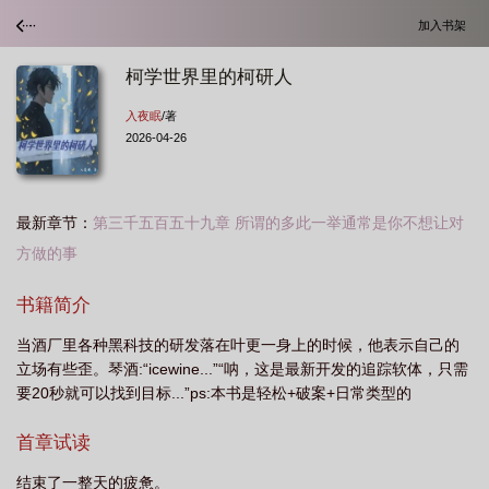
加入书架
柯学世界里的柯研人
入夜眠
/著
2026-04-26
最新章节：
第三千五百五十九章 所谓的多此一举通常是你不想让对
方做的事
柯学世界里的柯研人网友评价
柯学世界里的柯研人吧读者评价
柯学世界里的
书籍简介
柯研人免费阅读
柯学世界里的柯研人女主
柯学世界里的柯研人主角是黑
当酒厂里各种黑科技的研发落在叶更一身上的时候，他表示自己的
方
柯学世界里的柯研人TXT百度
柯学世界里的柯研人有没有女主
柯学世界
立场有些歪。琴酒:“icewine...”“呐，这是最新开发的追踪软体，只需
里的柯研人有女主吗
柯学世界里的柯研人百度百科
柯学世界里的柯研人 女主
要20秒就可以找到目标...”ps:本书是轻松+破案+日常类型的
是谁
柯学世界里的柯研人女主角
柯学世界里的柯研人 高清视频 在线观
首章试读
看
柯学世界里的柯研人 免费
柯学世界里的柯研人简介
新书柯学世界写推
理新
柯学世界里的柯研人 好看吗
柯学世界里的柯研人百度
柯学世界里的
结束了一整天的疲惫。