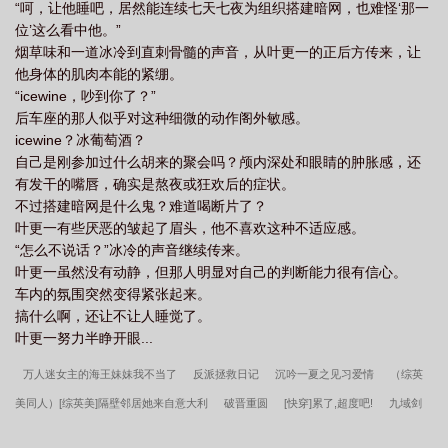
“呵，让他睡吧，居然能连续七天七夜为组织搭建暗网，也难怪‘那一
位’这么看中他。”
烟草味和一道冰冷到直刺骨髓的声音，从叶更一的正后方传来，让
他身体的肌肉本能的紧绷。
“icewine，吵到你了？”
后车座的那人似乎对这种细微的动作阁外敏感。
icewine？冰葡萄酒？
自己是刚参加过什么胡来的聚会吗？颅内深处和眼睛的肿胀感，还
有发干的嘴唇，确实是熬夜或狂欢后的症状。
不过搭建暗网是什么鬼？难道喝断片了？
叶更一有些厌恶的皱起了眉头，他不喜欢这种不适应感。
“怎么不说话？”冰冷的声音继续传来。
叶更一虽然没有动静，但那人明显对自己的判断能力很有信心。
车内的氛围突然变得紧张起来。
搞什么啊，还让不让人睡觉了。
叶更一努力半睁开眼...
万人迷女主的海王妹妹我不当了
反派拯救日记
沉吟一夏之见习爱情
（综英
美同人）[综英美]隔壁邻居她来自意大利
破晋重圆
[快穿]累了,超度吧!
九域剑
帝
开局一木筏，海上求生
炮灰娘亲穿书后男主他子凭母贵了
魔尊他有猫了