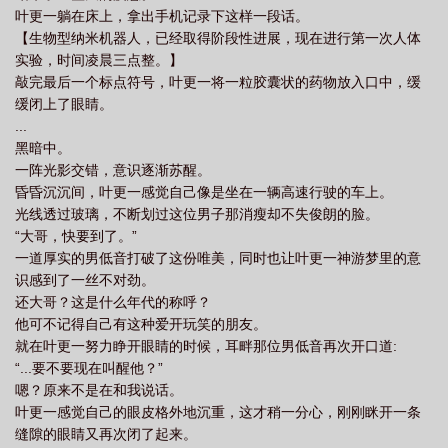
叶更一躺在床上，拿出手机记录下这样一段话。
柯研人 第3448章
柯学世界里的柯研人 第3471章
柯学世界里的柯研人最新章节
【生物型纳米机器人，已经取得阶段性进展，现在进行第一次人体
目录
柯学世界里的柯研人吧
柯学世界里的柯研人在线阅读
柯学世界里的柯
实验，时间凌晨三点整。】
研人帮高木
柯学世界里的柯研人观影体整理
柯学世界里的柯研人笔趣阁
柯
敲完最后一个标点符号，叶更一将一粒胶囊状的药物放入口中，缓
缓闭上了眼睛。
学世界里的柯研人星空
柯学世界里的柯研人起点
柯学世界里的柯研人女主是
...
谁
柯学世界里的柯研人里为什么说主角原身喜欢明美?
柯学世界里的柯研人
黑暗中。
biqu
柯学世界里的柯妍人
柯研世界里的柯研人
柯学世界里的柯研人晋
一阵光影交错，意识逐渐苏醒。
江
昏昏沉沉间，叶更一感觉自己像是坐在一辆高速行驶的车上。
柯学世界里的柯研人男主是好人还是坏人
柯学世界里的柯研人书评
柯学
光线透过玻璃，不断划过这位男子那消瘦却不失俊朗的脸。
世界里的柯研人TXT
柯学世界里的柯研人 第3434章
柯学世界里的柯研人
“大哥，快要到了。”
QQ
柯学世界里的柯研人蚂蚁
柯学世界里的柯研人观影体
一道厚实的男低音打破了这份唯美，同时也让叶更一神游梦里的意
识感到了一丝不对劲。
还大哥？这是什么年代的称呼？
他可不记得自己有这种爱开玩笑的朋友。
就在叶更一努力睁开眼睛的时候，耳畔那位男低音再次开口道:
“...要不要现在叫醒他？”
嗯？原来不是在和我说话。
叶更一感觉自己的眼皮格外地沉重，这才稍一分心，刚刚眯开一条
缝隙的眼睛又再次闭了起来。