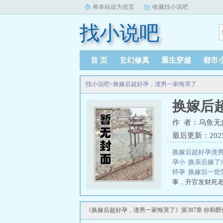
将本站设为首页
收藏找小说吧
找小说吧
首 页
玄幻修真
重生穿越
都市
找小说吧
>
换嫁后超好孕，渣男一家悔哭了
换嫁后
作 者：乌鱼无
最后更新：2025-0
换嫁后超好孕渣
孕小
换亲后嫁了
怀孕
换嫁后一世
事，升官发财死
母面甜心毒，偷
她死后，一连纳
《换嫁后超好孕，渣男一家悔哭了》第387章 你和
不犯河水，既然
高仲保却站到了