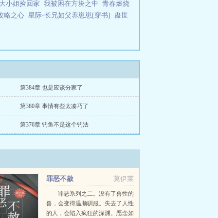
大小姐捡回家
我被困在方块之中
青春燃烧
攻略之心
星际-长兄如父养崽崽[穿书]
蛊世
第384章 也是应该分家了
第380章 事情有些太凑巧了
第376章 钓鱼不是这个钓法
罪恶不赦
莫伊莱
罪恶系列之二。没有了兽性的
兽，会变得温顺驯服。失去了人性
的人，会陷入疯狂的深渊。恶念如