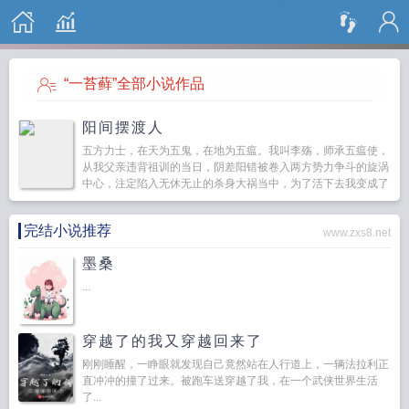
搜 索
“一苔藓”全部小说作品
阳间摆渡人
五方力士，在天为五鬼，在地为五瘟。我叫李殇，师承五瘟使，
从我父亲违背祖训的当日，阴差阳错被卷入两方势力争斗的旋涡
中心，注定陷入无休无止的杀身大祸当中，为了活下去我变成了
一个行走阴阳的摆渡人，真相伴着已逝之人沉埋黄土，拨开历史
疑云，遥...
完结小说推荐
www.zxs8.net
墨桑
...
穿越了的我又穿越回来了
刚刚睡醒，一睁眼就发现自己竟然站在人行道上，一辆法拉利正
直冲冲的撞了过来。被跑车送穿越了我，在一个武侠世界生活
了...