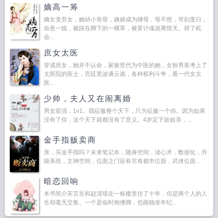
嫡高一筹
嫡女变弃女，她幼小丧母，姨娘成为继母，母不慈，苛刻度日，
命悬一线，被踩在脚下的一棵草，被算计魂游离恨天。得了机
会...
庶女太医
穿成庶女，她并不认命，家族世代为中医的她，女扮男装考上了
太医院的医士，宫廷里波谲云诡，各种权利斗争，看一代女太
医...
少帅，夫人又在闹离婚
男女双强，1v1。我征服整个天下，只为征服一个你。因为如果
没有了你，这个天下就都没有了意义。4岁定下娃娃亲，...
金手指贩卖商
亲，买金手指吗？未来笔记本，随身空间，读心术，数据化，升
级系统，主神空间，位面之门应有尽有都市位面，武侠位面...
暗恋回响
本书简介宋言呈和赵清瑶在一栋楼里住了十年，但是两个人的人
生却毫无交集。一个是临时抱佛脚，也能稳坐年纪...