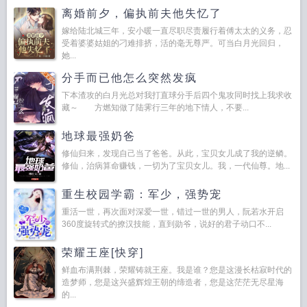
离婚前夕，偏执前夫他失忆了
嫁给陆北城三年，安小暖一直尽职尽责履行着傅太太的义务，忍
受着婆婆姑姐的刁难排挤，活的毫无尊严。可当白月光回归，
她...
分手而已他怎么突然发疯
下本渣攻的白月光总对我打直球分手后四个鬼攻同时找上我求收
藏～ 方燃知做了陆霁行三年的地下情人，不要...
地球最强奶爸
修仙归来，发现自己当了爸爸。从此，宝贝女儿成了我的逆鳞。
修仙，治病算命赚钱，一切为了宝贝女儿。我，一代仙尊。地...
重生校园学霸：军少，强势宠
重活一世，再次面对深爱一世，错过一世的男人，阮若水开启
360度旋转式的撩汉技能，直到勋爷，说好的君子动口不...
荣耀王座[快穿]
鲜血布满荆棘，荣耀铸就王座。我是谁？您是这漫长枯寂时代的
造梦师，您是这兴盛辉煌王朝的缔造者，您是这茫茫无尽星海
的...