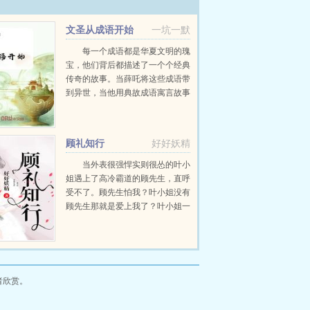
文圣从成语开始
一坑一默
每一个成语都是华夏文明的瑰
宝，他们背后都描述了一个个经典
传奇的故事。当薛吒将这些成语带
到异世，当他用典故成语寓言故事
成语神话传说成语以及诸子百家成
语大展神威的时候，没有人可以阻
挡。会写诗词的读书人不可以，掌
顾礼知行
好好妖精
握部分成语力量的江湖...
当外表很强悍实则很怂的叶小
姐遇上了高冷霸道的顾先生，直呼
受不了。顾先生怕我？叶小姐没有
顾先生那就是爱上我了？叶小姐一
怂再怂一退再退，可当情敌强势来
袭，叶小姐以实际行动诠释了我看
上的人你别想碰，顾先生也以实际
行动证明了什么叫对喜...
者欣赏。