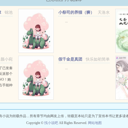
嫁
锦池
小祭司的养猫（狮）
天洛水
日记
...
颜小宛
假千金是真团
快乐如初简单
宠[快穿]
了已发秦
...
反派那个
NO！她
右手能种
设崩坏！
又飒又美
缠上她。
有小说为转载作品，所有章节均由网友上传，转载至本站只是为了宣传本书让更多读
Copyright ©
找小说吧
All Rights Reserved.
网站地图