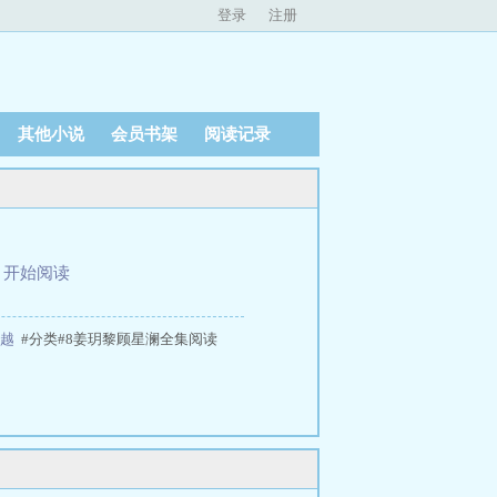
登录
注册
其他小说
会员书架
阅读记录
、
开始阅读
穿越
#分类#8姜玥黎顾星澜全集阅读