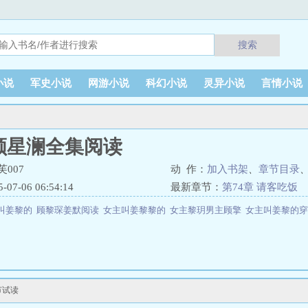
搜索
小说
军史小说
网游小说
科幻小说
灵异小说
言情小说
顾星澜全集阅读
007
动 作：
加入书架
、
章节目录
7-06 06:54:14
最新章节：
第74章 请客吃饭
叫姜黎的
顾黎琛姜默阅读
女主叫姜黎黎的
女主黎玥男主顾擎
女主叫姜黎的
节试读