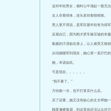
这对年轻男女，顿时心中涌起一股无法
女人衣着得体，连头发丝都很精致。
男人更不用说，是军区最年轻有为得军
反观自已，因为刚才挤车被压皱的衣服
黏腻的汗渍贴在身上，让人难受又狼狈
从结婚随军到现在，她心里一直拧巴的
她，本该如此。
可是现在。。。。。。
“我不要了。”
方怡脸一冷，也不打算买什么瓜。
买了还重，她又没有贴心的丈夫帮她一
顾星澜蹙着眉，到这里他还没认出对方