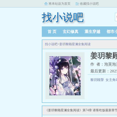
将本站设为首页
收藏找小说吧
找小说吧
首 页
玄幻修真
重生穿越
都市
找小说吧
>
姜玥黎顾星澜全集阅读
姜玥黎
作 者：泡芙泡芙
最后更新：2025-0
黎玥顾擎
女主角
《姜玥黎顾星澜全集阅读》第74章 请客吃饭最新章