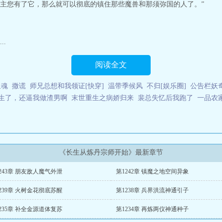
主您有了它，那么就可以彻底的镇住那些魔兽和那须弥国的人了。”
.
阅读全文
星魂
撒谎
师兄总想和我领证[快穿]
温带季候风
不归[娱乐圈]
公告栏妖
生了，还逼我做渣男啊
末世重生之病娇归来
裴总失忆后我跑了
一品农
《长生从炼丹宗师开始》最新章节
243章 朋友敌人魔气外泄
第1242章 镇魔之地空间异象
239章 火树金花彻底苏醒
第1238章 兵界洪流神通引子
235章 补全金源道体复苏
第1234章 再炼两仪神通种子