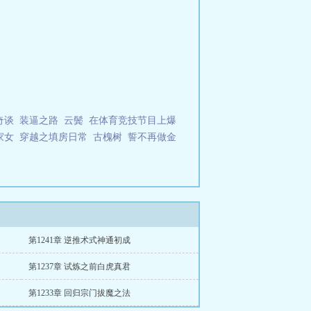
奇谈
装逼之路
云鬓
在体育竞技节目上爆
家女
穿越之填房日常
古槐树
誓不再做金
第1241章 逆推术式神通初成
第1237章 试炼之前白虎真君
第1233章 回归宗门拔魔之法