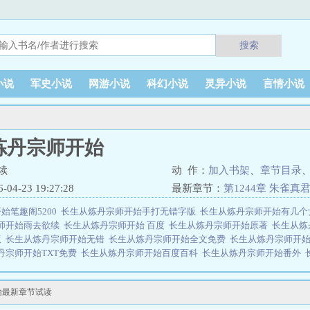
搜索
小说
军史小说
网游小说
科幻小说
灵异小说
言情小说
炼丹宗师开始
续
动 作：
加入书架
、
章节目录
4-23 19:27:28
最新章节：
第1244章 朱雀真
始笔趣阁5200
长生从炼丹宗师开始手打无错字版
长生从炼丹宗师开始有几
师开始雨去欲续
长生从炼丹宗师开始 百度
长生从炼丹宗师开始原著
长生从炼
版
长生从炼丹宗师开始无错
长生从炼丹宗师开始全文免费
长生从炼丹宗师开
丹宗师开始TXT免费
长生从炼丹宗师开始百度百科
长生从炼丹宗师开始番外
本免费阅读
长生从炼丹宗师开始笔趣阁最新章节
长生从炼丹宗师开始起点
长生
免费阅读
长生从炼丹宗师开始好看吗
长生从炼丹宗师开始全文免费阅读软件
始最新章节试读
线阅读免费
长生从炼丹宗师开始无防盗
长生从炼丹宗师开始罗尘
长生从炼丹
宗师开始百科
长生从炼丹宗师开始无错版
长生从炼丹宗师开始免费阅读无弹