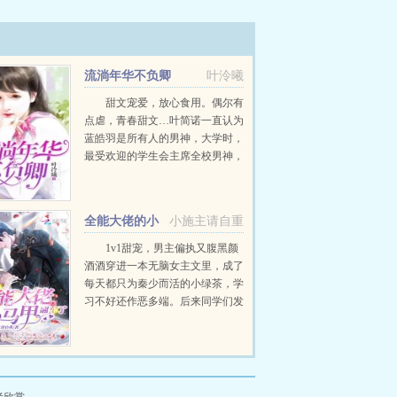
流淌年华不负卿
叶泠曦
甜文宠爱，放心食用。偶尔有
点虐，青春甜文…叶简诺一直认为
蓝皓羽是所有人的男神，大学时，
最受欢迎的学生会主席全校男神，
受人尊敬。却偏偏不放过她，人前
撩她，男女朋友撩她，甚至婚后也
不放过。叶简诺，我爱你，我的眼
全能大佬的小
小施主请自重
中只有你一个人。一...
马甲翻车了
1v1甜宠，男主偏执又腹黑颜
酒酒穿进一本无脑女主文里，成了
每天都只为秦少而活的小绿茶，学
习不好还作恶多端。后来同学们发
现小绿茶她为了金钱放弃苦追两年
的秦烈，上了一部劳斯莱斯，开车
的男人是富可敌国的陆龙霆。—
呵，那是我爸。x国...