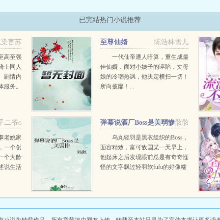
已完结热门小说推荐
以染言苏
至尊仙婿
陈浩林雪儿
至高至强
一代仙帝遭人暗算，重生成最
骑士同人
佳仙婿，面对小姨子的诬陷，丈母
。剧情内
娘的冷嘲热讽，他决定横扫一切！
体服务。
所向披靡！...
子二爷o
弹幕说酒厂Boss是美弱惨
骸骸
事老姚家
乌丸轻羽是黑衣组织的Boss，
，一个创
面容精致，富可敌国某一天早上，
一个大龄
他起床之后发现眼前总是有奇奇怪
述说生活
怪的文字飘过轻羽软fufu的好像糯
的朋友里
米团子啊！这么可爱的轻羽竟然是
Boss，反差萌太棒了！轻羽小可怜
现在还不知道...