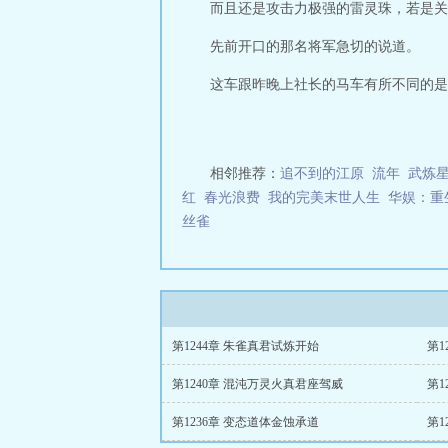
而且还是攻击力极强的雷灵珠，若是关
先前开口的那名将军急切的说道。
这车跟昨晚上社长的马车有所不同的是..
相邻推荐：
追不到的江原
流年
武炼
红
春光浪费
我的完美末世人生
华娱：重
丝雀
第1244章 朱雀真君试炼开始
第1
第1240章 混沌万灵火真君座驾威
第1
第1236章 变态道体金蚀承道
第1