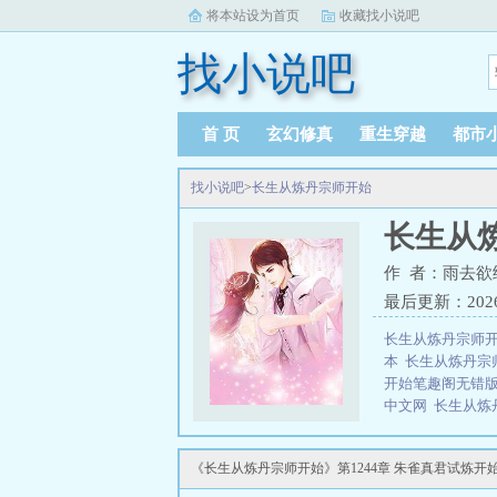
将本站设为首页
收藏找小说吧
找小说吧
首 页
玄幻修真
重生穿越
都市
找小说吧
>
长生从炼丹宗师开始
长生从
作 者：雨去欲
最后更新：2026-0
长生从炼丹宗师开
本
长生从炼丹宗
开始笔趣阁无错
中文网
长生从炼
炼丹宗师开始全
丹宗师开始全文
《长生从炼丹宗师开始》第1244章 朱雀真君试炼开
炼丹宗师开始在
子书
长生从炼丹