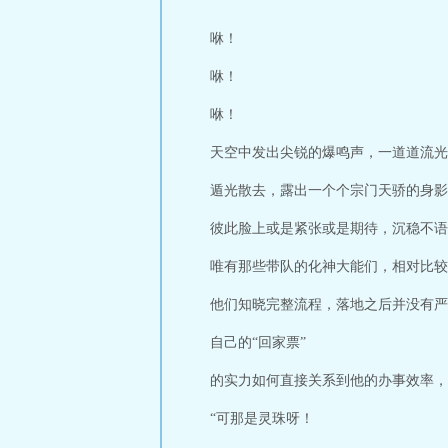
生从炼丹宗师开
阅读
长生从炼丹
咻！
费
长生从炼丹宗
咻！
生从炼丹宗师开
始笔趣阁
长生从
咻！
师开始是由作者
天空中发出尖锐的爆鸣声，一道道流光
遁光散去，露出一个个宗门天骄的身影
彼此脸上或是紧张或是期待，沉稳不语
唯有那些带队的化神大能们，相对比较
他们知晓完整流程，落地之后并没有严
自己的“回家票”
的实力如何直接关系到他的办事效率，
“可那是灵珠呀！