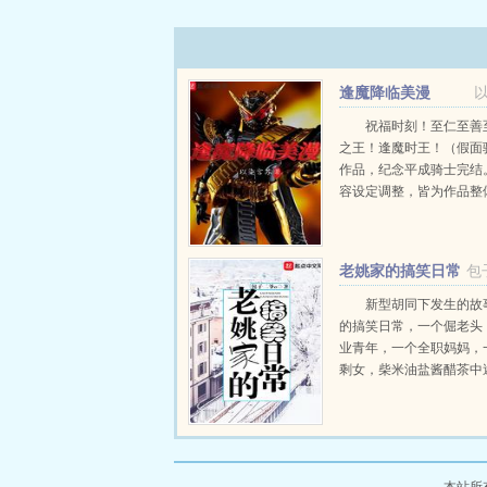
逢魔降临美漫
祝福时刻！至仁至善
之王！逢魔时王！（假面
作品，纪念平成骑士完结
容设定调整，皆为作品整
PSQQ群309458673）...
老姚家的搞笑日常
包
新型胡同下发生的故
的搞笑日常，一个倔老头
业青年，一个全职妈妈，
剩女，柴米油盐酱醋茶中
哲学。他们身边林林总总
总能找到你的影子。...