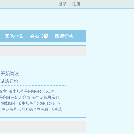
登录
注册
其他小说
会员书架
阅读记录
、
开始阅读
君试炼开始
个女主
长生从炼丹宗师开始TXT全
丹宗师开始无弹窗
长生从炼丹宗师
始在线阅读
长生从炼丹宗师开始起点
长生从炼丹宗师开始全本免费
长生从
从炼丹宗师开始TXT八零
长生从炼
长生从炼丹宗师开始零点看书
长生从
宗师开始女主
长生从炼丹宗师开始电
窗
长生从炼丹宗师开始 雨去欲续
长