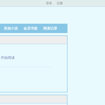
登录
注册
其他小说
会员书架
阅读记录
、
开始阅读