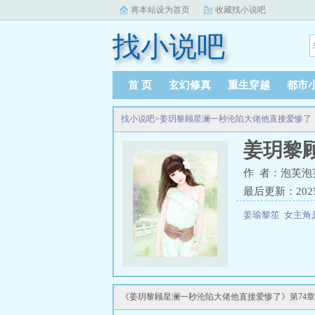
将本站设为首页
收藏找小说吧
找小说吧
首 页
玄幻修真
重生穿越
都市
找小说吧
>
姜玥黎顾星澜一秒沦陷大佬他直接爱惨了
姜玥黎
作 者：泡芙泡芙
最后更新：2025-0
姜瑜黎笙
女主角
《姜玥黎顾星澜一秒沦陷大佬他直接爱惨了》第74章