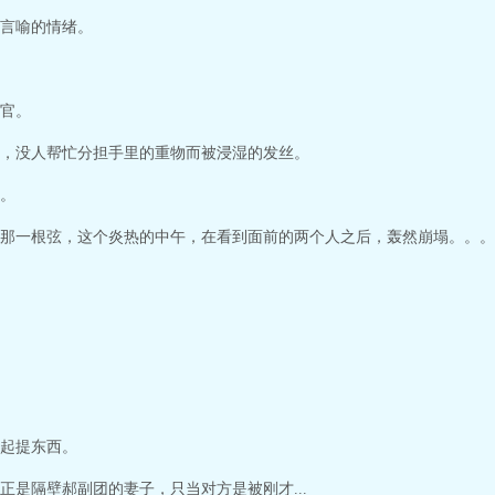
言喻的情绪。
官。
，没人帮忙分担手里的重物而被浸湿的发丝。
。
那一根弦，这个炎热的中午，在看到面前的两个人之后，轰然崩塌。。。
起提东西。
正是隔壁郝副团的妻子，只当对方是被刚才...