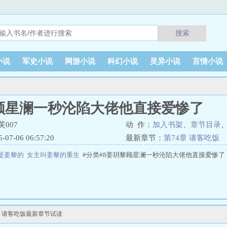
搜索
小说
军史小说
网游小说
科幻小说
灵异小说
言情小说
顾星澜一秒沦陷大佬他直接爱惨了
007
动 作：
加入书架
、
章节目录
7-06 06:57:20
最新章节：
第74章 请客吃饭
是姜黎的
女主叫姜黎的重生
#分类#8姜玥黎顾星澜一秒沦陷大佬他直接爱惨了
 请客吃饭最新章节试读