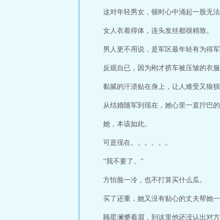
这对年轻男女，顿时心中涌起一股无法
女人衣着得体，连头发丝都很精致。
男人更不用说，是军区最年轻有为得军
反观自已，因为刚才挤车被压皱的衣服
黏腻的汗渍贴在身上，让人难受又狼狈
从结婚随军到现在，她心里一直拧巴的
她，本该如此。
可是现在。。。。。。
“我不要了。”
方怡脸一冷，也不打算买什么瓜。
买了还重，她又没有贴心的丈夫帮她一
顾星澜蹙着眉，到这里他还没认出对方